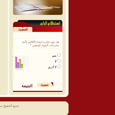
هل تؤيد فكرة انشاء الأقاليم كأحد
مخرجات الحوار الوطني ؟
نعم
لا
لا أدري
النتيجة
جميع الحقوق م