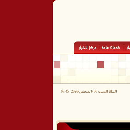
المكلا السبت 08 /اغسطس/2026 | 07:45