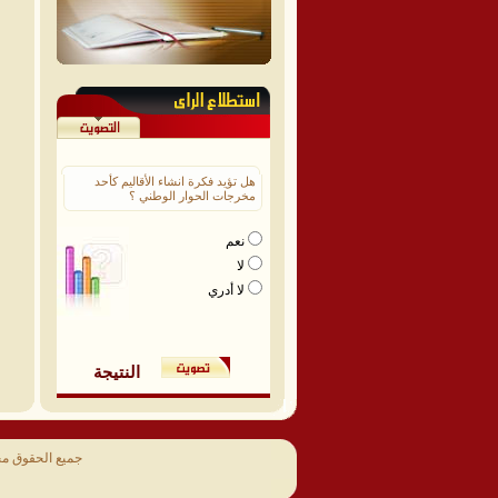
هل تؤيد فكرة انشاء الأقاليم كأحد
مخرجات الحوار الوطني ؟
نعم
لا
لا أدري
النتيجة
جميع الحقوق م