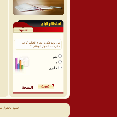
هل تؤيد فكرة انشاء الأقاليم كأحد
مخرجات الحوار الوطني ؟
نعم
لا
لا أدري
النتيجة
جميع الحقوق م