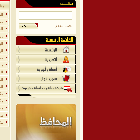
المك
ال
مح
بحث متقدم
ال
وزا
اله
ال
مص
مص
ال
ال
ال
مك
مك
مك
مك
مك