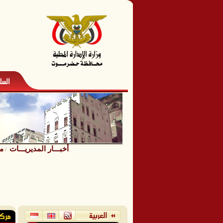
أخبـــار المديريـــات
مد
/