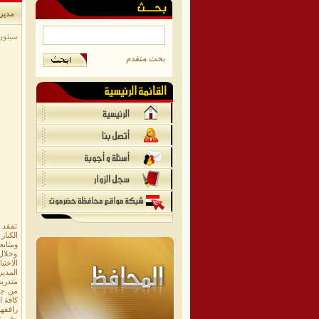
مدير 
سيئون /
بحث متقدم
تفقد 
ومتابعة
وخلال
الاختب
متدربة
من جان
كافة ا
رافقهم
وفي تص