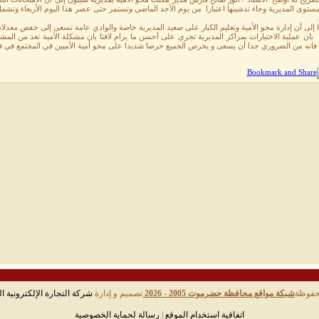
توى المديرية وجاء تدشينها اعتبارا من يوم الأحد الماضي وتستمر حتى عصر هذا اليوم الأربعاء وتشمل موا
.
 إلى أن إدارة محو الأمية وتعليم الكبار على صعيد المديرية خاصة والوادي عامة تسعى إلى خفض مع
بان عملية الاختبارات بمراكز المديرية تجري على أحسن ما يرام لافتا بان مشكلة الأمية تعد من المش
 فانه من الضروري جدا أن يسعى و يحرص الجميع حرصا شديدا على محو أمية الأميين في المجتمع في فت
حفوظة
شبكة مواقع محافظة حضرموت 2005 - 2026
تصميم و إدارة
شركة التجارة الإلكترونية ال
اتفاقية استخدام الموقع
|
رسالة لحماية الخصوصية