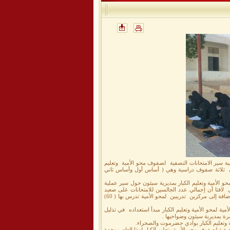
 سير الامتحانات النصفية لصفوف محو الأمية وتعليم
لدراسي 2016/ 2017م الذي يظم به (64) دارسة موزعات على ثلاثة صفوف دراسية وهي ( أساس أول وأساس ثاني
 الأمية وتعليم الكبار بمديرية سيئون حول سير عملية
ضي لافتا أن إجمالي عدد الجالسين للامتحانات على صعيد
المديرية (234) دارسة موزعات على أربع مراكز دراسية وهي ( بور ـ شحوح ـ مريمة ـ الشافعي ـ البلاد ) بالإضافة إلى مركزين تدريبين لمحو الأمية تدرس بها ( 60)
أمية لمحو الأمية وتعليم الكبار مبدأ استعداده في تذليل
رة بمديرية سيئون وضواحيها .
ية وتعليم الكبار بوادي حضرموت والصحراء.
فية لصفوف محو الأمية وتعليم الكبار لهذا العام موحدة