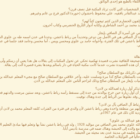
اللقاء بالطبع هو إحدى الوثائق.
 الشخصيات التي كانت ترتاد المكتبة قبل نصف قرن؟
د عبدالقادر بافقيه، علي محفوظ باحشوان (حوره) الدكتور فرج بن غانم وغيرهم.
لفون الحضارم الذين كنتم تبيعون كتباً لهم؟
د محمد بن أحمد الشاطري وكتابه أدوار التأريخ الحضرمي وكتاب آخرون.
ني عن أسرة آل الصافي بإيجاز.
ة آل الصافي هي في الأصل من دوعن وتحديداً من رباط باعشن، وجدنا في عدن اسمه طه بن علوي الص
اط باعشن في تلك الفترة، وأخوانه حامد بن علوي ومحسن ويس ، أما محسن وحامد فقد جلسا في عد
ي.
قالة
صحيفة الثقافية نشرت قصيدة تهكمية تحكي عن تحول المكتبات إلى بقالات هل هذا يعني أن زمنكم ولّى 
 أن هذه القصيدة نشرت عندما كانت مكتبة الحياة في دار باسالم وبعدها بفترة قصيرة آلت إلى بقالة.
هي ذكرياتك مع السلطان صالح؟
يت بالسلطان صالح كذا مرة وسلمت عليه، وآخر علاقتي مع السلطان صالح مع مجيء المعلم عبدالله بن ل
ات بإيعاز من السلطان صالح وذلك لتزاحم الناس على المعلم عبدالله بن لادن.
ذكر أول زيارة لعبدالله بن لادن؟
ر أن أول زيارة حين خرج بوالدته من جدة إلى مسقط رأسه رباط باعشن، وبعد سنتين مرضت والدتهم فخ
 وقد نقلوها من الرباط إلى جدة وهناك توفيت.
رتباط آل الصافي بآل بن لادن؟
اً إنهم من منطقة واحدة وهي رباط باعشن لأن والدي في فترة من الفترات كلفه المعلم محمد بن لاد
ة كان ذلك في عام 1967م.
هو عبدالله بن علوي؟
ي محمد يس الصافي من مواليد 1928 ، ولد في رباط باعشن نشأ بها وتعلم فيها مبادئ التعليم الأولى.
ع والده إلى الحبشة وهناك ضمه في مدرسة بأديس أبابا.
صل تعليمه في مدينة عدن بعد مجيئه من الحبشة.
الياً في التوكيلات الخاصة.