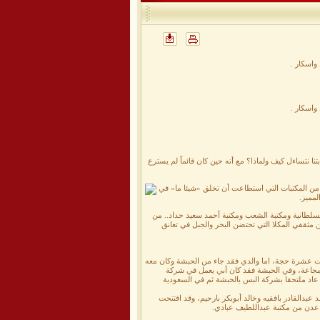
تنا نتساءل كيف ولماذا؟ مع أنه حين كان قائماً لم يسترع
 المكتبات التي استطاعت أن تخلق «شيئا ما» في
لمميز.
لسلطانية ومكتبة الشعب ومكتبة أحمد سعيد حداد.. من
 مثقفي المكلا التي تحتضن البحر والجبل في تعانق
 عشرة حجة، اما والدي فقد جاء من الحبشة وكان معه
يام المجاعة، وفي الحبشة فقد كان أبي يعمل في شركة
عاد ملتحقا بشركة البس بالحبشة ثم في السعودية
بدالقادر بافقيه وخالد أبوبكر بارحيم، وقد افتتحت