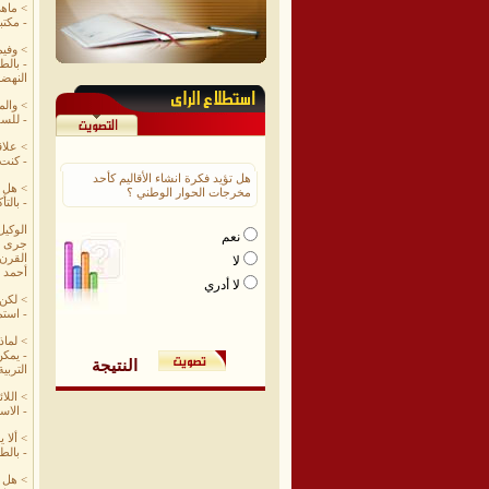
> ماهي
- مكتب
> وفيم
- بالط
النهضة
> وال
- للسل
> علاق
- كنت 
هل تؤيد فكرة انشاء الأقاليم كأحد
> هل ك
مخرجات الحوار الوطني ؟
- بالت
الوكي
نعم
جرى تع
القرن 
لا
أحمد ب
لا أدري
> لكن ك
- استمرت ال
> لماذ
- يمكن
النتيجة
التربي
> اللا
- الاس
> ألا 
- بالط
> هل ف