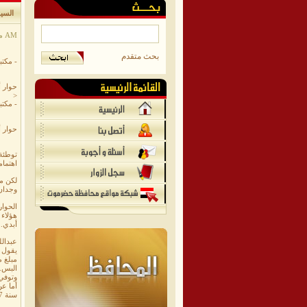
السي
موقع محافظة حضرموت/خاص - 6/21/2007 12:00:00 AM
بحث متقدم
- مكتبة
حوار 
<
- مكتبة
حوار 
توطئة 
اهتمامن
لكن م
وجدان 
الحوار
هؤلاء 
أبدي.
عبدالل
يقول 
مبلغ م
البس.
وتوفي
أما عن
سنة 1957.. وكانت بدايتها في الأدوات المكتبية ثم بدأت بالتراسل مع مصر ولبنان وكنت قبل هذا أجلب كتباً من عدن من مكتبة عبداللطيف عبادي.