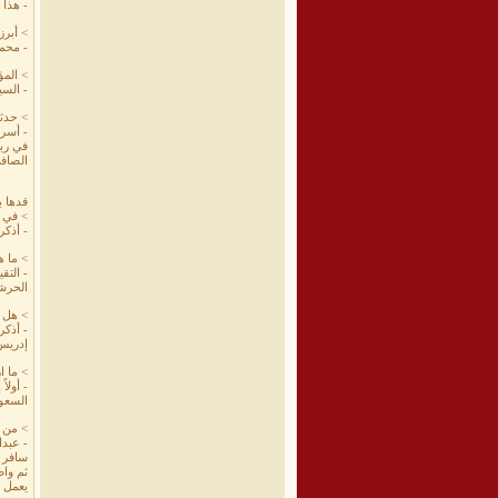
- هذا 
> أبرز
- محم
> المؤ
- السي
> حدث
- أسر
في رب
الصاف
قدها ب
> في 
- أذكر
> ما 
- التق
الحرشي
> هل ت
- أذك
إدريس
> ما ا
- أول
السعودي
> من 
- عبدالله علو
سافر م
ثم وا
يعمل ح