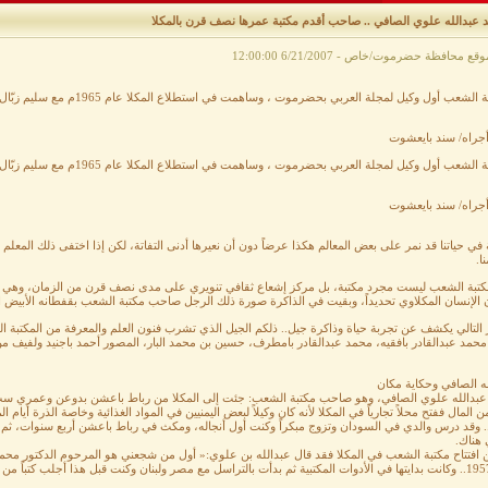
د عبدالله علوي الصافي .. صاحب أقدم مكتبة عمرها نصف قرن بالمكلا
 الشعب أول وكيل لمجلة العربي بحضرموت ، وساهمت في استطلاع المكلا عام 1965م مع سليم زبّال واسكار .
أجراه/ سند بايعشوت
 الشعب أول وكيل لمجلة العربي بحضرموت ، وساهمت في استطلاع المكلا عام 1965م مع سليم زبّال واسكار .
أجراه/ سند بايعشوت
في حياتنا قد نمر على بعض المعالم هكذا عرضاً دون أن نعيرها أدنى التفاتة، لكن إذا اختفى ذلك المعلم ب
ا.
كتبة الشعب ليست مجرد مكتبة، بل مركز
إشعاع ثقافي تنويري على مدى نصف قرن من الزمان، وهي من
الإنسان المكلاوي تحديداً، وبقيت في الذاكرة صورة ذلك الرجل صاحب مكتبة الشعب بقفطانه الأبيض ا
 التالي يكشف عن تجربة حياة وذاكرة جيل.. ذلكم الجيل الذي تشرب فنون العلم والمعرفة من المكتبة ا
محمد عبدالقادر بافقيه، محمد عبدالقادر بامطرف، حسين بن محمد البار، المصور أحمد باجنيد ولفيف من
ه الصافي وحكاية مكان
عبدالله علوي الصافي، وهو صاحب مكتبة الشعب: جئت إلى المكلا من رباط باعشن بدوعن وعمري ست
ن المال ففتح محلاً تجارياً في المكلا لأنه كان وكيلاً لبعض اليمنيين في المواد الغذائية وخاصة الذرة أ
. وقد درس والدي في السودان وتزوج مبكراً وكنت أول أنجاله، ومكث في رباط باعشن أربع سنوات، ثم 
 هناك.
 افتتاح مكتبة الشعب في المكلا فقد قال عبدالله بن علوي:« أول من شجعني هو المرحوم الدكتور محمد ع