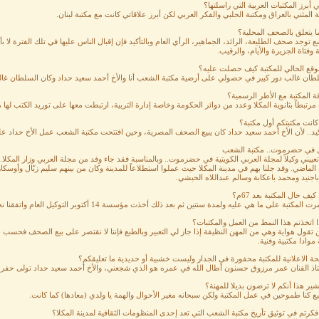
 أبرز المكتبات العربية التي راسلتها؟
ة المثني بالعراق ومكتبة الحلبي والفكر العربي لكن أبرز علاقاتي كانت مع مكتبة لبنان.
ا يتعلق بالصحف المحلية؟
بع توجد صحف الطليعة، الرائد، الجماهير، الرأي العام وبالتأكيد فإن إقبال الناس عليها في تلك الفترة
 وفتاة الجزيرة والأيام، والرقيب.
موقع الحالي للمكتبة كيف حصلت عليه؟
طان غالب دور كبير في حصولي على أرضية مكتبة الشعب أنا والأخ أحمد سعيد حداد وكان السلطان غالب
ة المكتبة مع الأطر الرسمية؟
مرتبطاً بثانوية المكلا وعدد من دوائر الحكومة وخاصة إدارة التربية، ارتبطت معها على توريد الكتب لها
انت مكتبتكم أول مكتبة؟
أكيد.. لأن الأخ أحمد سعيد حداد كان يبيع الصحف المصرية، وحين افتتحت مكتبة الشعب عمل الأخ حداد عل
ل في حضرموت.. مكتبة الشعب
ييني وكيلاً لمجلة العربي الكويتية في حضرموت.. وبالمناسبة فقد جاء وفد من مجلة العربي وزار المكلا
الماضي. وقد جلنا بهم في مدينة المكلا حيث عملوا استطلاعاً للمدينة وكان من بينهم سليم زبّال وأوسكا
اجنيد ومحمد باعكابة وسالم عبداللاه الحبشي.
يف حال المكتبة بعد 67م؟
مكتبة على ما هي عليه ولمدة سنتين ثم بعد ذلك أخذت مؤسسة 14 أكتوبر التوكيل العام واتفقنا نحن وهم على أن تكون المكتبة وكيلا فرعيا.
ا اتخذتم هذا النمط من العمل والمكتبات؟
 تقول هواية وهي من المهن النظيفة إذا جاز لي التعبير وبالطبع فإننا لا نقتصر على بيع الصحف فحسب بل 
ة موادا مكتبية وفنية.
ئحة الاعلانية للمكتبة محفورة في الجدار وليست خشبية أو حديدية ما تعليقكم؟
تاذ الفنان عمر مرزوق حسنون أطال الله في عمره هو الذي شجعني، والأخ أحمد سعيد حداد تولى حفر ا
يشير هذا أنكم لا ترضون بديلا للمهنة؟
بع كنا طموحين في عمل المكتبة ولكن سبحانه مغير الأحوال والهمة يا ولدي (معادها) كما كانت.
كرتم في توثيق تأريخ مكتبة الشعب التي تعد إحدى المنظومات الثقافية لمدينة المكلا؟