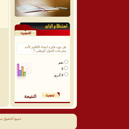
هل تؤيد فكرة انشاء الأقاليم كأحد
مخرجات الحوار الوطني ؟
نعم
لا
لا أدري
النتيجة
جميع الحقوق م