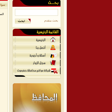
سواح
الص
بحث متقدم