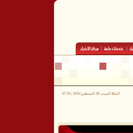
المكلا السبت 08 /اغسطس/2026 | 07:56