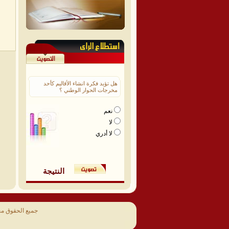
هل تؤيد فكرة انشاء الأقاليم كأحد
مخرجات الحوار الوطني ؟
نعم
لا
لا أدري
النتيجة
جميع الحقوق م