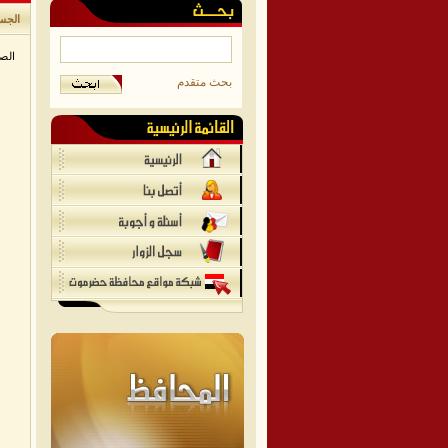
الجسر
الص
بحث متقدم