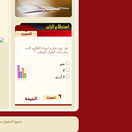
هل تؤيد فكرة انشاء الأقاليم كأحد
مخرجات الحوار الوطني ؟
نعم
لا
لا أدري
النتيجة
جميع الحقوق م