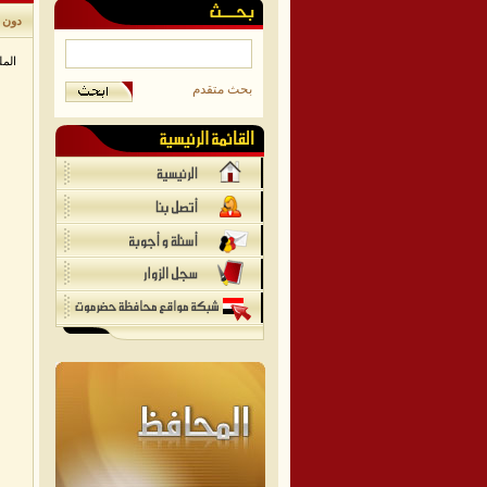
دون ي
الم
بحث متقدم