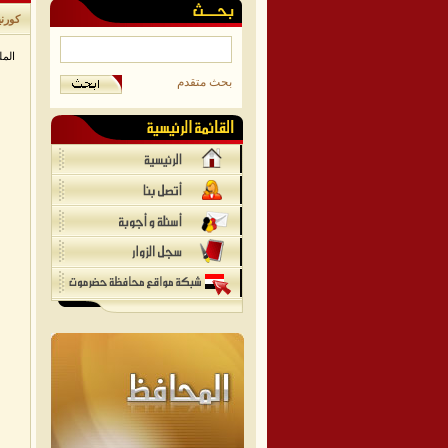
كورن
الم
بحث متقدم