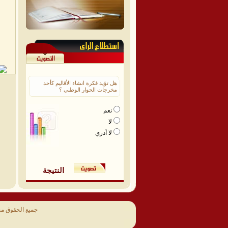
هل تؤيد فكرة انشاء الأقاليم كأحد
مخرجات الحوار الوطني ؟
نعم
لا
لا أدري
النتيجة
جميع الحقوق م