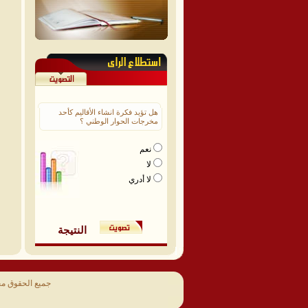
هل تؤيد فكرة انشاء الأقاليم كأحد
مخرجات الحوار الوطني ؟
نعم
لا
لا أدري
النتيجة
جميع الحقوق م