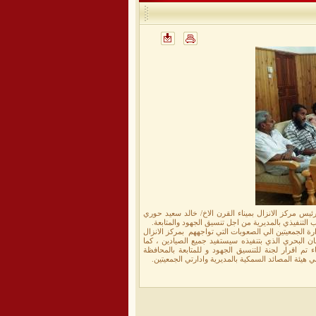
رئيس مركز الانزال بميناء القرن الاخ/ خالد سعيد حوري
التنفيذي بالمديرية من اجل تنسيق الجهود والمتابعة.
رة الجمعيتين الي الصعوبات التي تواجههم بمركز الانزال
ن البحري الذي بتنفيذه سيستفيد جميع الصيادين ، كما
تم اقرار لجنة للتنسيق الجهود و للمتابعة بالمحافظة
 هيئة المصائد السمكية بالمديرية وادارتي الجمعيتين.