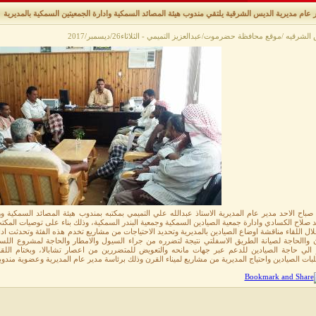
لشرقيه /موقع محافظة حضرموت/عبدالعزيز التميمي - الثلاثاء26/ديسمبر/2017
صباح الاحد مدير عام المديرية الاستاذ عبدالله علي التميمي بمكتبه بمندوب هيئة المصائد السمكية و
صلاح الكسادي وادارة جمعية الصيادين السمكية وجمعية البندر السمكية، وذلك بناء على توصيات المكتب 
ال اللقاء مناقشة اوضاع الصيادين بالمديرية وتحديد الاحتياجات من مشاريع تخدم هذه الفئة وتحدثت ادا
ن واالحاجة لصيانة الطريق الاسفلتي نتيجة لتضرره من جراء السيول والامطار والحاجة لمشروع اللسا
 الي حاجة الصيادين للدعم عبر جهات مانحه والتعويض للمتضررين من اعصار تشابالا، وبختام اللقاء 
بات الصيادين واحتياج المديرية من مشاريع لميناء القرن وذلك برئاسة مدير عام المديرية وعضوية مندوبي