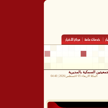
المكلا الاربعاء 05 /اغسطس/2026 | 04:40