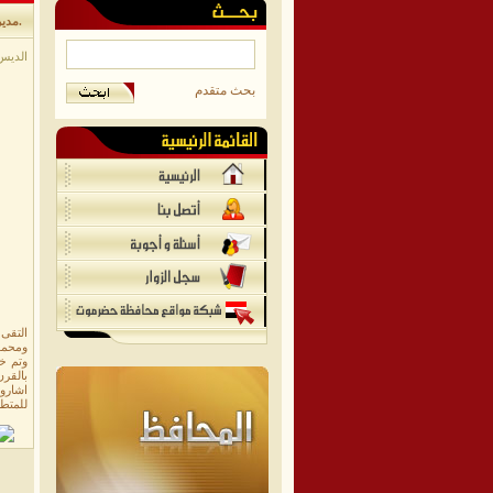
مدير عام مديرية الديس الشرقية يلتقي مندوب هيئة المصائد السمكية وادارة الجمعيتين السمكية بالمديرية.
الديس ا
بحث متقدم
التقى 
ومحمد 
وتم خل
بالقر
اشارو
للمتطل