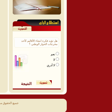
هل تؤيد فكرة انشاء الأقاليم كأحد
مخرجات الحوار الوطني ؟
نعم
لا
لا أدري
النتيجة
جميع الحقوق م