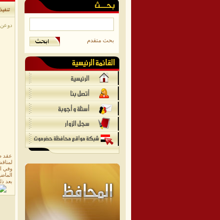
تنفي
دوعن/م
بحث متقدم
عقد صب
لمناقش
وفي ال
الماضي
بعد ذلك تم من