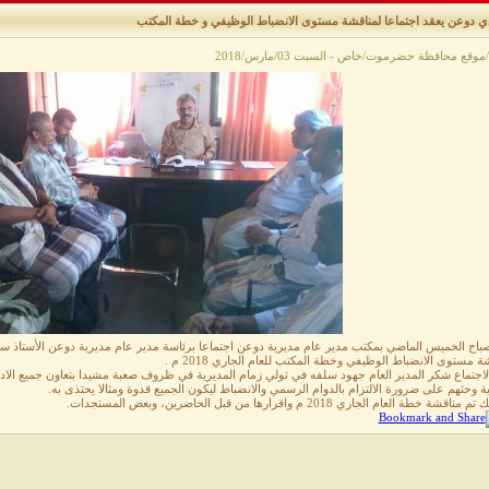
ذي دوعن يعقد اجتماعا لمناقشة مستوى الانضباط الوظيفي و خطة المكتب
وقع محافظة حضرموت/خاص - السبت 03/مارس/2018
اح الخميس الماضي بمكتب مدير عام مديرية دوعن اجتماعا برئاسة مدير عام مديرية دوعن الأستاذ سالم
ة مستوى الانضباط الوظيفي وخطة المكتب للعام الجاري 2018 م .
اجتماع شكر المدير العام جهود سلفه في تولي زمام المديرية في ظروف صعبة مشيدا بتعاون جميع الادارا
ة وحثهم على ضرورة الالتزام بالدوام الرسمي والانضباط ليكون الجميع قدوة ومثالا يحتذى به.
اقشة خطة العام الجاري 2018 م واقرارها من قبل الحاضرين، وبعض المستجدات.