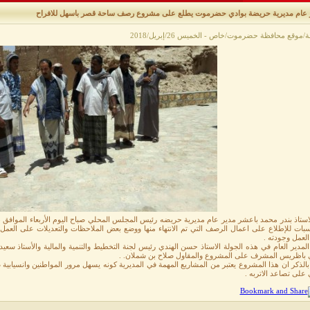
 عام مديرية حريضة بوادي حضرموت يطلع على مشروع رصف ساحة قصر باسهل للافراح
موقع محافظة حضرموت/خاص - الخميس 26/إبريل/2018
اسبات للإطلاع على اعمال الرصف التي تم الانتهاء منها ووضع بعض الملاحظات والتعديلات على العمل 
العمل وجودته .
لمدير العام في هذه الجولة الاستاذ حسن الهندي رئيس لجنة التخطيط والتنمية والمالية والأستاذ س
باظريس المشرف على المشروع والمقاول صلاح بن شملان. .
الذكر ان هذا المشروع يعتبر من المشاريع المهمة في المديرية كونه يسهل مرور المواطنين وانسيابية 
على تصاعد الاتربه .