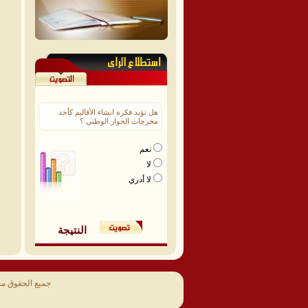
هل تؤيد فكرة انشاء الأقاليم كأحد
مخرجات الحوار الوطني ؟
نعم
لا
لا أدري
النتيجة
جميع الحقوق م