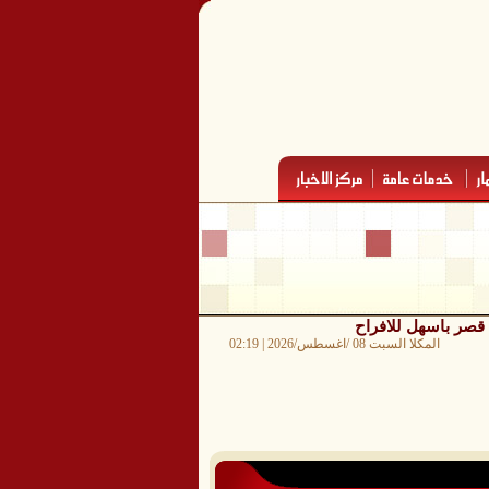
صر باسهل للافراح
المكلا السبت 08 /اغسطس/2026 | 02:19