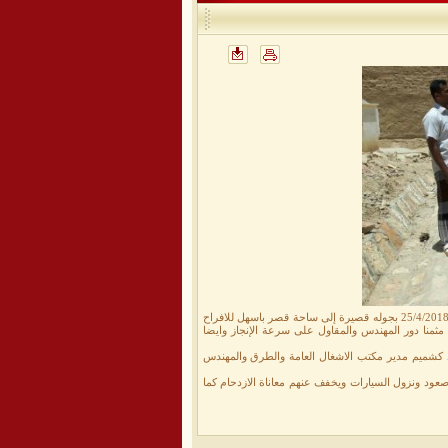
قام الاستاذ بندر محمد باعشر مدير عام مديرية حريضه رئيس المجلس المحلي صباح اليوم الأربعاء الموافق 25/4/2018 بجوله قصيرة إلى ساحة قصر باسهل للافراح
مثمنا دور المهندس والمقاول على سرعة الإنجاز وايضا
عيد كشميم مدير مكتب الاشغال العامة والطرق والمهندس
صعود ونزول السيارات ويخفف عنهم معاناة الازدحام كما