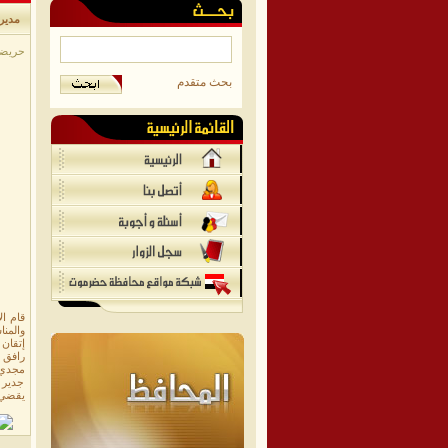
مدير
حريضة/
بحث متقدم
والمن
إتقان 
رافق ا
مجدي 
جدير ب
يقضي 