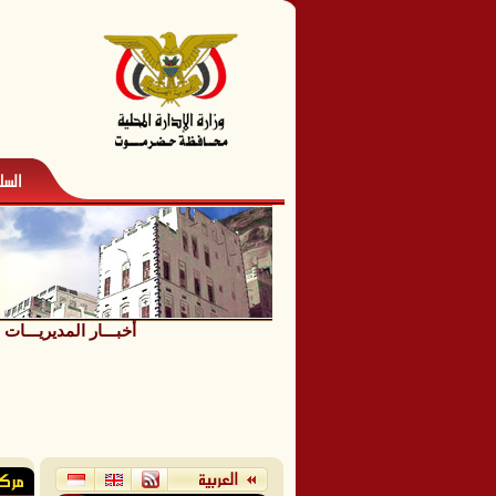
أخبـــار المديريـــات
/