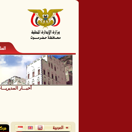
أخبـــار المديريـــ