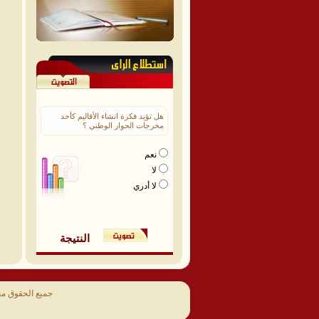
هل تؤيد فكرة انشاء الأقاليم كأحد
مخرجات الحوار الوطني ؟
نعم
لا
لا أدري
النتيجة
جميع الحقوق م