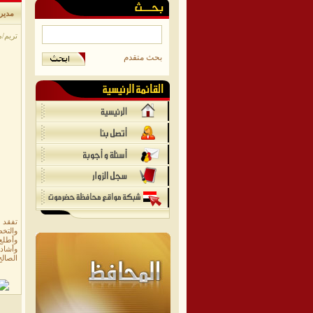
مديرع
تريم/مو
بحث متقدم
تفقد 
والتخط
وأطلع 
وأشاد
الصالح