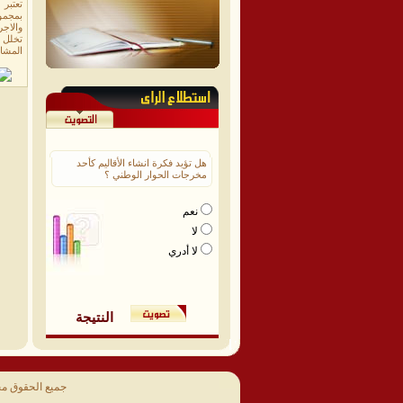
بمجموع
والاجر
تخلل 
المشا
هل تؤيد فكرة انشاء الأقاليم كأحد
مخرجات الحوار الوطني ؟
نعم
لا
لا أدري
النتيجة
جميع الحقوق م