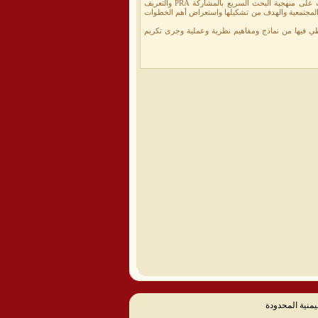
تعتبر مطلبا ضروريا للخريجين وغرس مفاهيم التنمية وحب العمل الطوعي لديهم وتدريب الشباب والشابات على منهجية البحث السريع بالمشاركة PRA والتعريف
ن المجتمعية والهدف من تشكيلها واستعراض أهم الخطوات
طي فيها من نماذج ومفاهيم نظرية وعملية وجرى تكريم
يمنية المحدودة