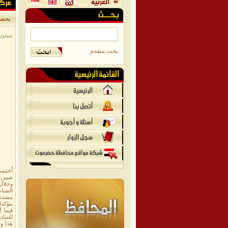
بحضور
سيئون/م
بحث متقدم
ضمن م
وخلال
الشبا
مشددا 
مؤكدا 
فيما 
للمباد