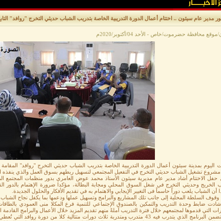
 مدير عام سيئون .. اختتام أعمال الدورة التدريبية الخاصة بتدريب الشباب حديثي التخرج "روافد" التابع
وقع محافظة حضرموت/خاص - الأحد 04/أكتوبر/2020م
شروع تشغيل الشباب حديثي التخرج في التفعيل المجتمعي لتسهيل ربطهم بسوق العمل والذي ينفذه الصن
 حفل الاختتام أشاد مدير عام مديرية سيئون الأستاذ محمد عوض العامري بدور منظمات المجتمع المد
ب الخريج وحديثي التخرج في شغل السوق المحلي ومجابة البطالة، مؤكدا ضرورة الإهتمام بالدور ا
أن الشباب يلعب دوراً حاسماً فى التغيير الإيجابي والاهتمام به في تقديم الأفكار والحلول الجديدة.
وقوف السلطة المحلية إلى جانب تلك المشاريع والبرامج وتسهيل عملها ودعمها بما يكفل نجاح الشباب.
أشادت ضابط وحدة التدريب والتمكين بالصندوق الإجتماعي للتنمية فرع المكلا منى العمودي بالطاقات 
رات التي قدموها لمجتمعهم خلال فترة التدريب آملةً منهم تقديم المزيد خلال الأعمال والبرامج القادمة ا
هذا وتضمن البرنامج الذي يتدرب فيه 43 متدرب ومتدربة ثلاث دورات متتالية كلا من دورة 