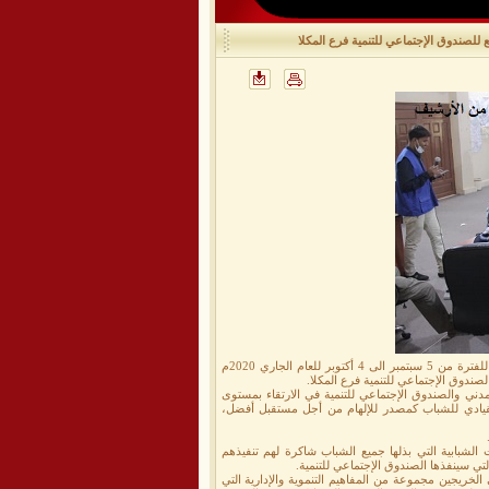
 للصندوق الإجتماعي للتنمية فرع المكلا
اُختتمت اليوم بمدينة سيئون أعمال الدورة التدريبية الخاصة بتدريب الشباب حديثي التخرج "روافد" المقامة للفترة من 5 سبتمبر الى 4 أكتوبر للعام الجاري 2020م
دوق الإجتماعي للتنمية فرع المكلا.
ني والصندوق الإجتماعي للتنمية في الارتقاء بمستوى
لقيادي للشباب كمصدر للإلهام من أجل مستقبل أفضل،
الشبابية التي بذلها جميع الشباب شاكرة لهم تنفيذهم
لتي سينفذها الصندوق الإجتماعي للتنمية.
روافد التي تُعطي الخريجين مجموعة من المفاهيم التنموية والإدارية التي