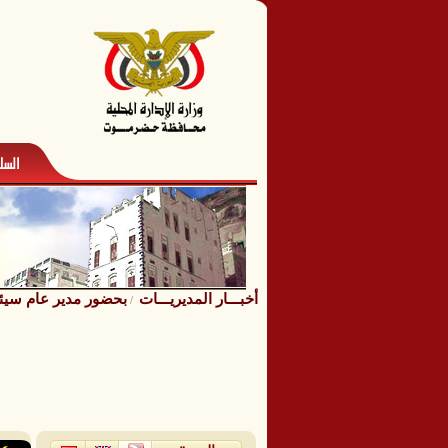
أخبـــار المديريـــات
بحضور مدير عام سيئون
/