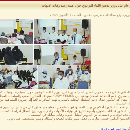
عام غيل باوزير يدشن اللقاء التوعوي حول أهمية رصد وفيات الأمهات
زير/موقع محافظة حضرموت/خاص - السبت 31/أكتوبر/2020م
لدكتور عدنان محمد حمران المدير العام لمديرية غيل باوزير اللقاء التوعوي حول أهمية رصد وفيات
مم المتحدة للسكان وبتنفيذ من CSSW YEMEN استهدف الطاقم الصحي والسلطات المحلية والأوقاف والسجل المدني وممثلين من المجتمع.
اللقاء أكد الدكتور عدنان دعم السلطة المحلية بالمديرية لهذه المبادرات لافتاً إلى ضرورة المساهم
اء المديرية .
بها قدمت الدكتورة أحلام بن بريك للمستهدفين جملة من المفاهيم والمحاور التي من شأنها أن تسهم في 
ه الدكتور عبدالله باقحيزل بأهمية التبليغ عن وفيات الأمهات والذي بدوره يتيح المجال لدراسة الاسباب
هذه الوفيات والأستفادة من الدروس لتقليل حدوث وفيات مماثلة في المستقبل.
لتدشين الدكتور حسني مبارك بن فضل مدير مكتب الصحة والسكان ومدير مستشفى غيل باوزير.