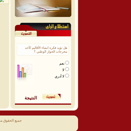
هل تؤيد فكرة انشاء الأقاليم كأحد
مخرجات الحوار الوطني ؟
نعم
لا
لا أدري
النتيجة
جميع الحقوق م