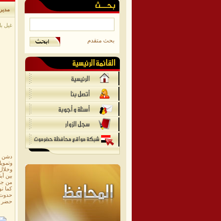
مدير 
غيل باو
بحث متقدم
دشن ا
وتمويل صندوق الأ
وخلال 
بين أبن
من جان
كما نو
حدوث 
حضر ا