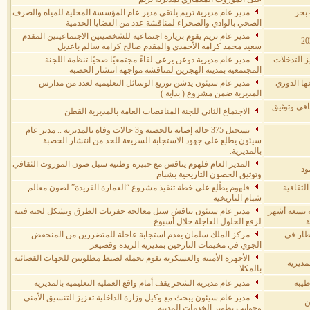
 بحر
مدير عام مديرية تريم يلتقي مدير عام المؤسسة المحلية للمياه والصرف
الصحي بالوادي والصحراء لمناقشة عدد من القضايا الخدمية
مدير عام تريم يقوم بزيارة اجتماعية للشخصيتين الاجتماعيتين المقدم
سعيد محمد كرامه الأحمدي والمقدم صالح كرامه سالم باعديل
 التدخلات
مدير عام مديرية دوعن يرعى لقاءً مجتمعيًا صحيًا تنظمة اللجنة
المجتمعية بمدينة الهجرين لمناقشة مواجهة انتشار الحصبة
ها الدوري
مدير عام سيئون يدشن توزيع الوسائل التعليمية لعدد من مدارس
المديرية ضمن مشروع ( بداية )
افي وتوثيق
الاجتماع الثاني للجنة المناقصات العامة بالمديرية القطن
تسجيل 375 حالة إصابة بالحصبة و3 حالات وفاة بالمديرية .. مدير عام
سيئون يطلع على جهود الاستجابة السريعة للحد من انتشار الحصبة
بالمديرية.
المدير العام فلهوم يناقش مع خبيرة وطنية سبل صون الموروث الثقافي
ود
وتوثيق الحصون التاريخية بشبام
ثقافية
فلهوم يطّلع على خطة تنفيذ مشروع “العمارة الفريدة” لصون معالم
شبام التاريخية
ة تسعة أشهر
مدير عام سيئون يناقش سبل معالجة حفريات الطرق ويشكل لجنة فنية
ة
لرفع الحلول العاجلة خلال أسبوع.
مطار في
مركز الملك سلمان يقدم استجابة عاجلة للمتضررين من المنخفض
الجوي في مخيمات النازحين بمديرية الريدة وقصيعر
الأجهزة الأمنية والعسكرية تقوم بحملة لضبط مطلوبين للجهات القضائية
مديرية
بالمكلا
طيبة
مدير عام مديرية الشحر يقف أمام واقع العملية التعليمية بالمديرية
مدير عام سيئون يبحث مع وكيل وزارة الداخلية تعزيز التنسيق الأمني
ن
وجوانب تطوير الخدمات المدنية.