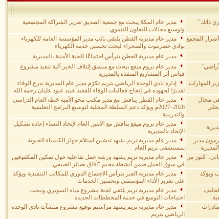
ري ذاتك”
مدير عام المكلا يبحث مع جمعية الصديق تعزيز الشراكة المجتمعية
وتوسيع مجالات التعاون التنموي
 أضرار المجمع
مدير عام مديرية القطن يلتقي نائب مدير المؤسسة العامة للكهرباء
بوادي حضرموت والصحراء لبحث تحسين خدمة الكهرباء
مدير عام مديرية القطن يترأس اجتماعًا للجنة الأمنية بالمديرية
أراضي"
مدير عام بروم ميفع يبحث مع منسق إئتلاف الخير آلية تنفيذ مشروع
قياس أثر المشاريع المنفذة بالمديرية
يز المهارات
إدارة نادي الوحدة الرياضي بتريم تكرّم مدير عام المديرية بدرع الوفاء
تقديرًا لجهوده في إنجاح فعاليات الوفاء للفقيد عبيد عبود عليان رحمه الله
 في مجال
مدير عام القطن يناقش مع مدير مكتب محو الأمية خطة العام الدراسي
محلي
2026–2027م ويؤكد دعم السلطة المحلية لتوسيع البرامج التعليمية
والتدريبية
مدير عام بروم ميفع يناقش مع الأمين العام لإتحاد النساء إعادة تشكيل
ديرية
الإتحاد بالمديرية
رمون مدير
مدير عام مديرية تريم يشهد تدشين استلام جهاز الكيمياء الحيوية
لمديرية
بمستشفى تريم العام
تي.. كنوز من
مدير عام مديرية تريم يشهد ورشة عمل تفاعلية حول تمكين المكفوفين
في سوق العمل ضمن أنشطة مخيم "آفاق بصائر الصيفي"
ب ويؤكد
مدير عام مديرية العبر يترأس الاجتماع الدوري للمكاتب التنفيذية ويؤكد
على تعزيز الأداء المؤسسي وتحسين الخدمات
لخليف
مدير عام مديرية تريم يلتقي لجنة مشروع مياه السويري ويبحث
ية
احتياجات التوسع في خدمة المخططات الجديدة
صادرات
مدير عام مديرية تريم يشهد مراسيم توقيع مشروع منشآت نادي الوحدة
الرياضي بتريم