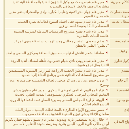
تدشين امتحانات إنهاء الفصل الدراسي الاول للعام 2025/2024م بمديرية
مدير عام شبام يبحث مع وكيل الشؤون الفنية بالمحافظة آلية تنفيذ
مشاريع الرصف والخط الاسعافي بالمديرية
ؤسسة مسارات
مدير عام جهاز محو الأمية وتعليم الكبار بالوادي والصحراء يلتقي مدير
يرية
عام مديرية السوم
شغال العامة
مدير عام شبام يشهد حفل اختتام اسبوع فعاليات نصرة الحبيب
المصطفى الـ17 بحوطة أحمد بن زين
مدير عام شبام يفتتح مشروع الترميمات الشاملة لمدرسة السيدة
عائشة للبنات بالمديرية
ة لمدرسة
بدعم سعودي.. تدشين محاليل ومستلزمات استصفاء دموي لمركز
“بابطين” الطبي بالقطن
د وقوف
سلطة الشحر تناقش احتياجات صندوق النظافة بمركزي الحامي والمقد
كول تعاون
مدير عام شبام يهنئ نادي شبام حضرموت تأهله لمصاف أندية الدرجة
الثانية بطل تجمّع شبوة
تفيدي
مدير عام شبام يدشن الحقيبة الزراعية لمزارعي المديرية المستفيدين
من مشروع المساعدات الغذائية ضمن برنامج الغذاء إلى الصمود
آل جابر
تزويد خمس مدارس ومركز صحي بالطاقة الشمسية في مديرية زمخ
ومنوخ
الشمسية
تزامنا مع اليوم العالمي لمرضى السكري .. مدير عام سيئون يدشن
المخيم المجاني لمرضى السكري بمستوصف المدينة الطبي الحديث
مخ ومنوخ
الهيئة الإدارية للمجلس المحلي بمديرية القطن تعقد اجتماعها الدوري
التاسع للعام 2024م
ادي
ضمن مشروع الإيواء الطارىء بالمحافظات اليمنية .. مركز الملك
سلمان للإغاثة يدشن توزيع الحقيبة الشتوية بمحافظة حضرموت
خلال زيارته لمنطقتي تاربة ومدودة.. مدير عام سيئون يشهد حفلي تكريم
ج التلاقي
أوائل طلاب ثانوية الرواد للبنين بتاربة ومدرسة مدودة للتعليم الأساسي
والثانوي بنات.