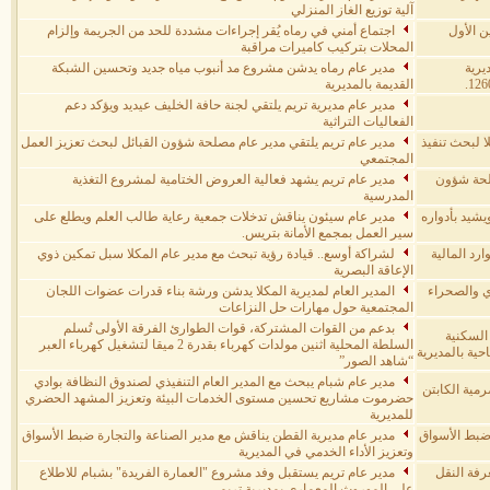
آلية توزيع الغاز المنزلي
ن الأول
اجتماع أمني في رماه يُقر إجراءات مشددة للحد من الجريمة وإلزام
المحلات بتركيب كاميرات مراقبة
يرية
مدير عام رماه يدشن مشروع مد أنبوب مياه جديد وتحسين الشبكة
القديمة بالمديرية
مدير عام مديرية تريم يلتقي لجنة حافة الخليف عيديد ويؤكد دعم
الفعاليات التراثية
ا لبحث تنفيذ
مدير عام تريم يلتقي مدير عام مصلحة شؤون القبائل لبحث تعزيز العمل
المجتمعي
صلحة شؤون
مدير عام تريم يشهد فعالية العروض الختامية لمشروع التغذية
المدرسية
شيد بأدواره
مدير عام سيئون يناقش تدخلات جمعية رعاية طالب العلم ويطلع على
سير العمل بمجمع الأمانة بتريس.
رد المالية
لشراكة أوسع.. قيادة رؤية تبحث مع مدير عام المكلا سبل تمكين ذوي
الإعاقة البصرية
ادي والصحراء
المدير العام لمديرية المكلا يدشن ورشة بناء قدرات عضوات اللجان
المجتمعية حول مهارات حل النزاعات
بدعم من القوات المشتركة، قوات الطوارئ الفرقة الأولى تُسلم
 السكنية
السلطة المحلية اثنين مولدات كهرباء بقدرة 2 ميقا لتشغيل كهرباء العبر
حية بالمديرية
“شاهد الصور”
مدير عام شبام يبحث مع المدير العام التنفيذي لصندوق النظافة بوادي
مية الكابتن
حضرموت مشاريع تحسين مستوى الخدمات البيئة وتعزيز المشهد الحضري
للمديرية
 ضبط الأسواق
مدير عام مديرية القطن يناقش مع مدير الصناعة والتجارة ضبط الأسواق
وتعزيز الأداء الخدمي في المديرية
رفة النقل
مدير عام تريم يستقبل وفد مشروع "العمارة الفريدة" بشبام للاطلاع
على الموروث المعماري بمديرية تريم