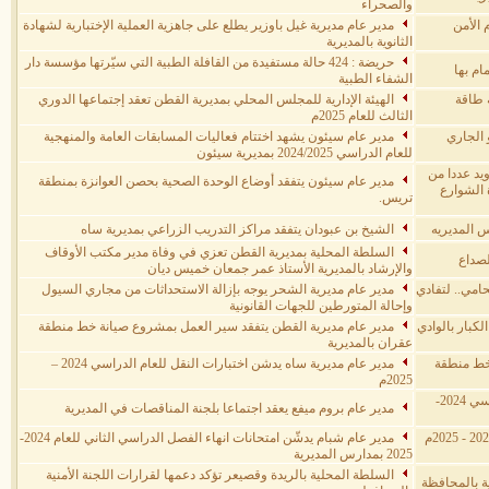
والصحراء
 الأمن
مدير عام مديرية غيل باوزير يطلع على جاهزية العملية الإختبارية لشهادة
الثانوية بالمديرية
حريضة : 424 حالة مستفيدة من القافلة الطبية التي سيّرتها مؤسسة دار
ام بها
الشفاء الطبية
 طاقة
الهيئة الإدارية للمجلس المحلي بمديرية القطن تعقد إجتماعها الدوري
الثالث للعام 2025م
و الجاري
مدير عام سيئون يشهد اختتام فعاليات المسابقات العامة والمنهجية
للعام الدراسي 2024/2025 بمديرية سيئون
ويد عددا من
مدير عام سيئون يتفقد أوضاع الوحدة الصحية بحصن العوانزة بمنطقة
 الشوارع
تريس.
س المديريه
الشيخ بن عبودان يتفقد مراكز التدريب الزراعي بمديرية ساه
السلطة المحلية بمديرية القطن تعزي في وفاة مدير مكتب الأوقاف
لصداع
والإرشاد بالمديرية الأستاذ عمر جمعان خميس ديان
امي.. لتفادي
مدير عام مديرية الشحر يوجه بإزالة الاستحداثات من مجاري السيول
وإحالة المتورطين للجهات القانونية
لكبار بالوادي
مدير عام مديرية القطن يتفقد سير العمل بمشروع صيانة خط منطقة
عقران بالمديرية
 خط منطقة
مدير عام مديرية ساه يدشن اختبارات النقل للعام الدراسي 2024 –
2025م
مدير عام مديرية عمد يدشّن الامتحانات النهائية للعام الدراسي 2024-
مدير عام بروم ميفع يعقد اجتماعا بلجنة المناقصات في المديرية
مدير عام بروم ميفع يدشن إختبارات إنهاء العام الدارسي 2024 - 2025م
مدير عام شبام يدشّن امتحانات انهاء الفصل الدراسي الثاني للعام 2024-
2025 بمدارس المديرية
السلطة المحلية بالريدة وقصيعر تؤكد دعمها لقرارات اللجنة الأمنية
ية بالمحافظة