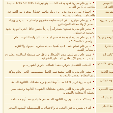
التميمي
مدير عام مديرية ثمود يدعم الشباب بتوفير باقة beIN SPORTS لمتابعة
لتقاعد
منافسات كأس العالم
قادمة
اجتماع أمني برئاسة مدير عام رماه يناقش قضايا الهجرة غير الشرعية
والظواهر المقلقة بالمديرية
ار بمديرية
مدير عام سيئون يلتقي لجنة متابعة مشروع مياه تاربة الشرقي ويؤكد
السعي لإنهاء معاناة المواطنين
مدير عام مديرية سيئون يصدر أمراً إدارياً بتعيين عاقل لحي الثورة الجهة
الجنوبية م/ سيئون
بهجة ومودة”
مدير عام مديرية ثمود يتفقد سير امتحانات الشهادة الثانوية للعام
الدراسي 2025–2026م
عام شبام يشيد بدور المخيم الصيفي السادس لـ366 مشارك
مدير عام شبام يشدد على أهمية حماية مجاري السيول والالتزام
بالمعايير الفنية
كاميرات
مدير عام تريم يلتقي مدير الأشغال وعاقل حي مشطة لمناقشة مشروع
الجسر الحديدي الإسعافي للمناطق الشرقية
رص الالتحاق
المكتب التنفيذي بدوعن يعقد اجتماعه الدوري لشهر مايو
وية العامة
مدير عام مديرية العبر يتفقد سير العمل بمستشفى العبر العام ويؤكد
دعم القطاع الصحي بالمديرية
 وتدعو إلى
في مديرية تريم: 1339 طالباً وطالبة يؤدون امتحانات الثانوية العامة
يها العلمي
مدير عام مديرية العبر يدشن امتحانات الشهادة الثانوية ويتفقد سير
العملية الامتحانية بالمديرية
7 مراكز امتحانية بمشاركة
بدء الامتحانات الوزارية للثانوية العامة في شبام وسط أجواء منظمة
مة للعام
لقاء بالقطن يناقش التحديات والاحتياجات المستقبلية للمعهد الصحي