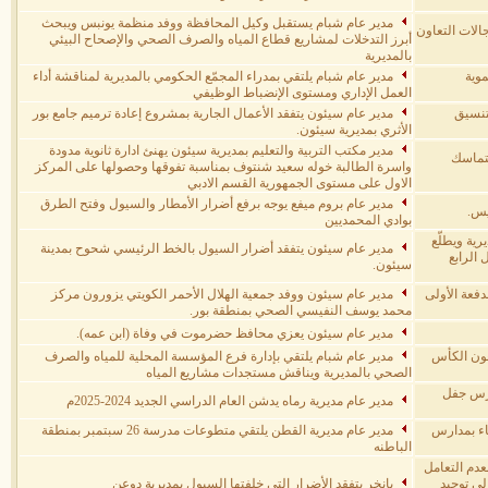
مدير عام شبام يستقبل وكيل المحافظة ووفد منظمة يونبس ويبحث
الات التعاون
أبرز التدخلات لمشاريع قطاع المياه والصرف الصحي والإصحاح البيئي
بالمديرية
وية
مدير عام شبام يلتقي بمدراء المجمّع الحكومي بالمديرية لمناقشة أداء
العمل الإداري ومستوى الإنضباط الوظيفي
تنسيق
مدير عام سيئون يتفقد الأعمال الجارية بمشروع إعادة ترميم جامع بور
الأثري بمديرية سيئون.
مدير مكتب التربية والتعليم بمديرية سيئون يهنئ ادارة ثانوية مدودة
لتماسك
واسرة الطالبة خوله سعيد شنتوف بمناسبة تفوقها وحصولها على المركز
الاول على مستوى الجمهورية القسم الادبي
مدير عام بروم ميفع يوجه برفع أضرار الأمطار والسيول وفتح الطرق
يس.
بوادي المحمديين
رية ويطلّع
مدير عام سيئون يتفقد أضرار السيول بالخط الرئيسي شحوح بمدينة
الرابع
سيئون.
فعة الأولى
مدير عام سيئون ووفد جمعية الهلال الأحمر الكويتي يزورون مركز
محمد يوسف النفيسي الصحي بمنطقة بور.
مدير عام سيئون يعزي محافظ حضرموت في وفاة (ابن عمه).
عون الكأس
مدير عام شبام يلتقي بإدارة فرع المؤسسة المحلية للمياه والصرف
الصحي بالمديرية ويناقش مستجدات مشاريع المياه
دارس جفل
مدير عام مديرية رماه يدشن العام الدراسي الجديد 2024-2025م
اء بمدارس
مدير عام مديرية القطن يلتقي متطوعات مدرسة 26 سبتمبر بمنطقة
الباطنه
عدم التعامل
لى توحيد
بانخر يتفقد الأضرار التي خلفتها السيول بمديرية دوعن