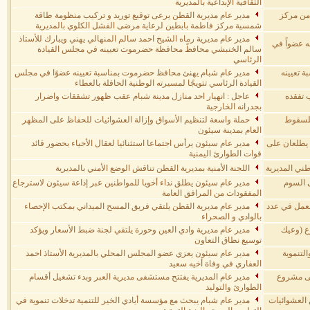
الثقافية الإبداعية بالمديرية
غذائية مقدمة من مركز
مدير عام مديرية القطن يرعى توقيع توريد و تركيب منظومة طاقة
شمسية مركز فاطمة بابطين لرعاية مرضى الفشل الكلوي بالمديرية
مدير عام مديرية رماه الشيخ احمد سالم المنهالي يهني ويبارك للأستاذ
ه عضواً في
سالم الخنبشي محافظً محافظة حضرموت تعيينه في مجلس القيادة
الرئاسي
 تعيينه
مدير عام شبام يهنئ محافظ حضرموت بمناسبة تعيينه عضوًا في مجلس
القيادة الرئاسي تتويجًا لمسيرته الوطنية الحافلة بالعطاء
 تفقده
عاجل : انهيار احد منازل مدينة شبام عقب ظهور تشققات واضرار
بجدرانه الخارجية
 للسقوط
حملة واسعة لتنظيم الأسواق وإزالة العشوائيات للحفاظ على المظهر
العام بمدينة سيئون
، يطلعان على
مدير عام سيئون يرأس اجتماعا استثنائيا لعقال الأحياء بحضور قائد
قوات الطوارئ اليمنية
طني المديرية
اللجنة الأمنية بمديرية القطن تناقش الوضع الأمني بالمديرية
 السوم
مدير عام سيئون يطلق نداء أخويا للمواطنين عبر إذاعة سيئون لاسترجاع
المفقودات من المرافق العامة
العمل في عدد
مدير عام مديرية القطن يلتقي فريق المسح الميداني بمكتب الإحصاء
بالوادي و الصحراء
ع (وعيك
مدير عام مديرية وادي العين وحورة يلتقي لجنة ضبط الأسعار ويؤكد
توسيع نطاق التعاون
لتنموية
مدير عام سيئون يعزي عضو المجلس المحلي بالمديرية الأستاذ احمد
العفاري في وفاة أخيه سعيد
لى مشروع
مدير عام المديرية يفتتح مستشفى مديرية العبر وبدء تشغيل أقسام
الطوارئ والتوليد
 العشوائيات
مدير عام شبام يبحث مع مؤسسة أيادي الخير للتنمية تدخلات تنموية في