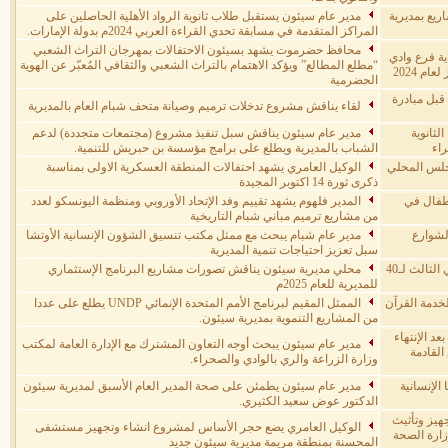
يع بمديرية
مدير عام سيئون يستقبل طلاب ثانوية الرواد الأهلية الحاصلين على
المراكز المتقدمة في مسابقة تحدي القراءة العربي 2024م بدولة الإمارات.
محافظ حضرموت يشهد بسيئون الاحتفالات بمهرجان التراث الشعبي
ية فرع وادي
“مطلع المطالع” ويؤكد الاهتمام بالتراث الشعبي والثقافي المُعبّر عن الهوية
م 2024
الحضرمية
قبل مبادرة
لقاء يناقش مشروع تدخلات ترميم وصيانة متحف شبام العام بالمديرية
لثانوية
مدير عام سيئون يناقش سبل تنفيذ مشروع (مجتمعات متجددة) لدعم
الشباب بالمديرية ويطلع على برامج مؤسسة بن حبريش للتنمية.
مجلس المحلي
الوكيل العامري يشهد احتفالات المنطقة العسكرية الاولى بمناسبة
ذكرى ثورة 14 اكتوبر المجيدة
طفال في
المدير فلهوم يشهد تقييم وفد الإتحاد الأوروبي ومنظمة اليونسكو لعدد
من مشاريع ترميم مباني شبام التاريخية
لشوارع
مدير عام شبام يبحث مع ممثل مكتب تنسيق الشؤون الإنسانية الأوتشا
سبل تعزيز احتياجات تنمية المديرية
فلهوم يشارك أهالي ذي أصبح فرحتهم في الزواج الجماعي الثالث لـ40
محلي مديرية سيئون يناقش تصورات مشاريع البرنامج الإستثماري
للمديرية للعام 2025م
خدمة القرآن
الممثل المقيم لبرنامج الأمم المتحدة الإنمائي UNDP يطلع على عددا
من المشاريع التنموية بمديرية سيئون.
قييم المشاريع بعد الإنتهاء
مدير عام سيئون يبحث أوجه التعاون المشترك مع الإدارة العامة لمكتب
القادمة
وزارة الزراعة والري بالوادي والصحراء.
الإنسانية
مدير عام سيئون يطمئن على صحة المدير العام الأسبق لمديرية سيئون
الدكتور عوض سعيد الكثيري.
هيز وتأثيث
الوكيل العامري يضع حجر الأساس لمشروع انشاء وتجهيز مستشفى
ارة الصحة
المحسنة بمنطقة مريمة مديرية سيئون جديد