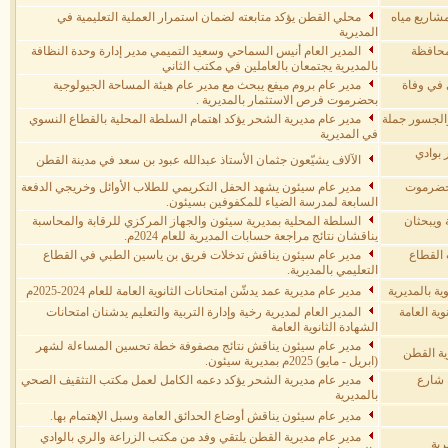
شاريع مياه
محلي القطن يؤكد متابعته لضمان استمرار العملية التعليمية في
المديرية
بمحافظة
المدير العام أنيس السماحي وسعيد التميمي مدير إدارة وحدة النظافة
بالمديرية يجتمعان بالعاملين في مكتب الثاني
 في وفاة
مدير عام بروم ميفع يبحث مع مدير عام هيئة المساحة الجيولوجية
بحضرموت فرص الاستثمار بالمديرية .
الجسور جملة
مدير عام مديرية الشحر يؤكد اهتمام السلطة المحلية بالقطاع النسوي
في المديرية
بوادي
الآلاف يشيّعون جثمان الأستاذ عبدالله عبود بن سعد في مدينة القطن
 حضرموت
مدير عام سيئون يشهد الحفل التكريمي للطلاب الأوائل وخريجي الدفعة
السابعة لمدرسة الضياء للمكفوفين بسيئون.
 ويبحثان
السلطة المحلية بمديرية سيئون والجهاز المركزي للرقابة والمحاسبة
يناقشان نتائج مراجعة حسابات المديرية للعام 2024م.
 القطاع
مدير عام سيئون يناقش تدخلات فريق بن ياسين الطبي في القطاع
التعليمي بالمديرية.
ية بالمديرية
مدير عام مديرية عمد يدشّن امتحانات الثانوية العامة للعام 2024-2025م
انوية العامة
المدير العام لمديرية رخية وإدارة التربية والتعليم يدشنان امتحانات
الشهادة الثانوية العامة
مدير عام سيئون يناقش نتائج مصفوفة خطة تحسين المساءلة لشهر
رية القطن
(ابريل - مايو) 2025م بمديرية سيئون.
 شارع
مدير عام مديرية الشحر يؤكد دعمه الكامل لعمل مكتب التثقيف الصحي
بالمديرية
مدير عام سيئون يناقش أوضاع الحدائق العامة وسبل الإهتمام بها.
مدير عام مديرية القطن يلتقي وفد من مكتب الزراعة والري بالوادي
رية