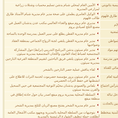
ية بثانويتي
الأمين العام لمحلي شبام يدشن تسليم محميات وشتلات زراعية
لمزارعي المديرية
الوكيل العامري يطمئن على صحة مدير عام مديرية شبام الأستاذ طارق
 طارق فلهوم
طالب فلهوم
مديري عام بروم ميفع والغذاء العالمي مكتب عدن يدشنان العمل في
مصنع الثلج لصيادي بروم
معنية
مدير عام مديرية القطن يطلع على سير العمل بمدرسة الوحدة بالساحة
لمواطن
مدير عام مديرية القطن يلتقي لجنة الزواج الجماعي بمنطقة العقاد
وضواحيها
م مواد
مدير عام سيئون يدشن البرنامج التدريبي (ترابط) حول المشاركة
المجتمعية لضباط إنفاذ القانون واللجان المجتمعية بمديرية سيئون.
محور مدرسة
مدير عام سيئون يلتقي فريق الباحثين لتقييم المنطقة الفرعية النازحين
بمديرية سيئون.
ائي للقناة
لقاء يناقش عملية حصر النازحين بالشحر
مية لعام
مدير عام سيئون يزور مؤسسة حضرموت لخدمة التراث للاطلاع على
انشطتها في حفظ التراث الحضرمي
يترأس اجتماع
بلفاس والعمودي يدشنان مخيّم التوعية المجتمعية في حيي السحيل
والقرن بمدينة سيئون
ل تبالة
السلطة المحلية بمديرية بروم ميفع اصدر بيان حول حادثة إطلاق في
منطقة ميفع
ين بالحادث
مدير عام مديرية الشحر يفتتح مصنع الربان للثلج بمديرية الشحر
أمنية بمخطط
بتوجيهات من السلطة المحلية بالمديرية وبجهود مكتب الأشغال العامة
أنطلقت حملة تنظيف الشوارع الرئيسية بالمديرية