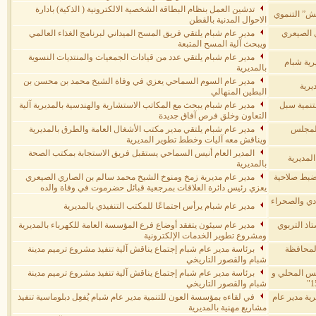
تدشين العمل بنظام البطاقة الشخصية الالكترونية ( الذكية) بادارة
ش” التنموي
الاحوال المدنية بالقطن
 الصيعري
مدير عام شبام يلتقي فريق المسح الميداني لبرنامج الغذاء العالمي
ويبحث آلية المسح المتبعة
مدير عام شبام يلتقي عدد من قيادات الجمعيات والمنتديات النسوية
رية شبام
بالمديرية
مدير عام السوم السماحي يعزي في وفاة الشيخ محمد بن محسن بن
يرية
البطين المنهالي
تنمية سبل
مدير عام شبام يبحث مع المكاتب الاستشارية والهندسية بالمديرية آلية
التعاون وخلق فرص آفاق جديدة
المجلس
مدير عام شبام يلتقي مدير مكتب الأشغال العامة والطرق بالمديرية
ويناقش معه آليات وخطط تطوير المديرية
المدير العام أنيس السماحي يستقبل فريق الاستجابة بمكتب الصحة
لمديرية
بالمديرية
وضبط صلاحية
مدير عام مديرية زمخ ومنوخ الشيخ محمد سالم بن الصاري الصيعري
يعزي رئيس دائرة العلاقات بمرجعية قبائل حضرموت في وفاة والده
دي والصحراء
مدير عام شبام يرأس اجتماعًا للمكتب التنفيذي بالمديرية
اذ التربوي
مدير عام سيئون يتفقد أوضاع فرع المؤسسة العامة للكهرباء بالمديرية
ومشروع تطوير الخدمات الإلكترونية
المحافظة
برئاسة مدير عام شبام إجتماع يناقش آلية تنفيذ مشروع ترميم مدينة
شبام والقصور التاريخي
لس المحلي و
برئاسة مدير عام شبام إجتماع يناقش آلية تنفيذ مشروع ترميم مدينة
شبام والقصور التاريخي
ية مدير عام
في لقاءه بمؤسسة العون للتنمية مدير عام شبام يُفعِل دبلوماسية تنفيذ
مشاريع مهنية بالمديرية