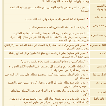
ويحدد أولوياته بقيادة ملف الكهرباء الشائك
التعليم
مديرية العبر تحتفي بالعيد الوطني لثورة 26 سبتمبر برعاية السلطة
الوجهاء
المحلية
ضبط مادة
السيرة الذاتية لمدير عام مديرية دوعن: عبدالله مقيبل
ين ضد مرض
زيارة ميدانية لتفقد المشاريع الصحية بمديرية العبر
السماحي مدير عام مديرية السوم يدشن الحملة الوطنية الطارئة
ماه – الجولة
للتحصين ضد مرض شلل الاطفال ( الجولة الثانية ) من منزل إلى منزل
وفي جميع المرافق الصحية
انية بمديرية
مدير عام حجر يؤكد على استمرارية العمل في عقبة الخليف بمركز القاع
بمديرية حجر الصيعر
احات
مدير عام سيئون يعلن عن تخصيص مبلغ 50 مليون ريال لصالح إنشاء
مبنى جديد لإذاعة سيئون
“شبام تُضيء بالإبداع النسوي… قصة نجاح تُكتب بأيديهن”
لتدشين
السلطة بالشحر تعزي أسرة آل باحمبص في الحادث الأليم الذي راح
ضحيته أربعة أفراد من أسرة واحدة
اصل نزولها
مدير عام القطن يلتقي عميد كلية المجتمع ويطلع على سير الدراسة في
شعبة القطن
ية بوادي
مدير عام عمد يطلع على اثار الحريق بجول كريث ويثمن جهود الجميع
للسيطره على الحريق
مدير عام مديرية ساه يؤدي واجب العزاء في وفاة الأستاذ عبدالقادر
الصحية
الكوز
عادة تأهيل
مدير عام مديرية تريم يفتتح العام الدراسي الجديد بمركز إرادة لذوي
الإعاقة الذهنية بتريم ويشيد بدور المركز في تعليم الطلاب