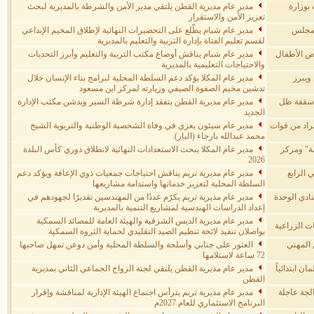
بوزارة
مدير عام مديرية القطن يلتقي مدير الأمن والشرطة بالمديرية لبحث
تعزيز الأمن والاستقرار
المجلس
مدير عام شبام يطّلع على التحضيرات النهائية لإطلاق المخيم الإبداعي
لقسم تعليم الفتاة بإدارة التربية والتعليم بالمديرية
اض الأطفال
مدير عام شبام يناقش أوضاع مكتب التربية والتعليم وأبرز التحديات
والاحتياجات التعليمية بالمديرية
ويبرز
مدير عام المكلا يؤكد دعم السلطة المحلية لبرامج بناء الإنسان خلال
تدشين مخيم الصفوة الصيفي وزيارته لمركز ابن مسعود
ع سقفة ظل
مدير عام مديرية القطن يتفقد إدارة شرطة السير ويدشن مكتب الإدارة
الجديد
راد من قوات
مدير عام سيئون يعزي في وفاة الشخصية الوطنية والتربوية الشيخ
محمد عبدالله بارجاء (البار).
ة" ومركز
مدير عام المكلا يبحث الاستعدادات النهائية لانطلاق دوري كأس البلدة
2026
 الرابع
مدير عام مديرية تريم يناقش احتياجات جمعيات ذوي الإعاقة ويؤكد دعم
السلطة المحلية لتعزيز خدماتها واستدامة مشاريعها
نادي الوحدة
مدير عام مديرية تريم يكرّم عددًا من المهندسين تقديرًا لجهودهم في
إعداد الدراسات الهندسية لمشاريع التنمية بالمديرية
مدير عام مديرية الديس الشرقية والهيئة العامة للمصائد السمكية
ت الزراعية
يواصلان تنفيذ لائحة تنظيم الصيد التقليدي لحماية الثروة السمكية
 المهني
العثور على جنابي وأسلحة والسلطة المحلية وأمن دوعن تمهل صاحبها
72 ساعة لاستلامها
 ابتدائياً
مدير عام مديرية القطن يلتقي لجنة الزواج الجماعي الثاني بمديرية
القطن
عالجة عاجلة
مدير عام مديرية تريم يترأس اجتماع الهيئة الإدارية لمناقشة وإقرار
البرنامج الاستثماري للعام 2027م