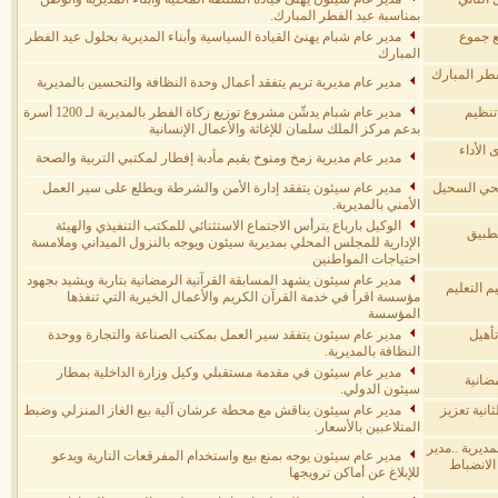
بمناسبة عيد الفطر المبارك.
ع جموع
مدير عام شبام يهنئ القيادة السياسية وأبناء المديرية بحلول عيد الفطر
المبارك
فطر المبارك
مدير عام مديرية تريم يتفقد أعمال وحدة النظافة والتحسين بالمديرية
تنظيم
مدير عام شبام يدشّن مشروع توزيع زكاة الفطر بالمديرية لـ 1200 أسرة
بدعم مركز الملك سلمان للإغاثة والأعمال الإنسانية
الأداء
مدير عام مديرية زمخ ومنوخ يقيم مأدبة إفطار لمكتبي التربية والصحة
 بحي السحيل
مدير عام سيئون يتفقد إدارة الأمن والشرطة ويطلع على سير العمل
الأمني بالمديرية.
الوكيل بارباع يترأس الاجتماع الاستثنائي للمكتب التنفيذي والهيئة
تطبيق
الإدارية للمجلس المحلي بمديرية سيئون ويوجه بالنزول الميداني وملامسة
احتياجات المواطنين
مدير عام سيئون يشهد المسابقة القرآنية الرمضانية بتاربة ويشيد بجهود
م التعليم
مؤسسة اقرأ في خدمة القرآن الكريم والأعمال الخيرية التي تنفذها
المؤسسة
أهيل
مدير عام سيئون يتفقد سير العمل بمكتب الصناعة والتجارة ووحدة
النظافة بالمديرية.
مدير عام سيئون في مقدمة مستقبلي وكيل وزارة الداخلية بمطار
ضانية
سيئون الدولي.
انية تعزيز
مدير عام سيئون يناقش مع محطة عرشان آلية بيع الغاز المنزلي وضبط
المتلاعبين بالأسعار.
مديرية ..مدير
مدير عام سيئون يوجه بمنع بيع واستخدام المفرقعات النارية ويدعو
الانضباط
للإبلاغ عن أماكن ترويجها