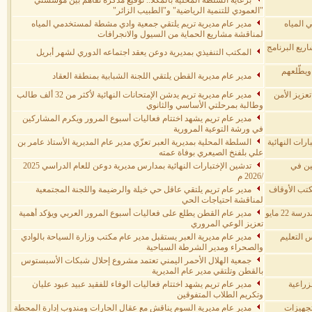
برعاية السلطة المحلية بالمكلا.. توقيع مذكرة تفاهم بين مؤسستي
"العمودي للتنمية الرياضية" و"الطبيب الزائر"
 المياه
مدير عام مديرية تريم يلتقي جمعية وادي مشطة لمستخدمي المياه
لمناقشة مشاريع الحماية من السيول والانجرافات
ريع البرنامج
المكتب التنفيذي بمديرية دوعن يعقد اجتماعه الدوري لشهر أبريل
ويطّلعهم
مدير عام مديرية القطن يلتقي اللجنة الشبابية بمنطقة العقاد
عزيز الأمن
مدير عام مديرية تريم يدشن الإمتحانات النهائية لأكثر من 32 ألف طالب
وطالبة بمرحلتي الأساسي والثانوي
مدير عام تريم يشهد اختتام فعاليات أسبوع المرور ويكرم المشاركين
في ورشة التوعية المرورية
ات النهائية
السلطة المحلية بمديرية العبر تعزّي مدير عام المديرية الأستاذ عامر بن
علي بلفنخ الصيعري بوفاة عمته
لين في
تدشين الإختبارات النهائية بمدارس مديرية دوعن للعام الدراسي 2025
/2026 م
كتب الأوقاف
مدير عام تريم يلتقي عاقل حي خيلة والرضيمة واللجنة المجتمعية
لمناقشة احتياجات الحي
مدير عام تريم يشهد الحفل الختامي والتكريمي لطالبات مدرسة 22 مايو
مدير عام القطن يطلع على فعاليات أسبوع المرور العربي ويؤكد أهمية
تعزيز الوعي المروري
 التعليم
مدير عام مديرية العبر يستقبل مدير عام مكتب وزارة السياحة بالوادي
والصحراء ومدير الشرطة السياحية
جمعية الهلال الأحمر اليمني تعتمد مشروع إحلال شبكات الأسبستوس
بالقطن وتلتقي مدير عام المديرية
زراعية
مدير عام تريم يشهد اختتام فعاليات الوفاء للفقيد عبيد عبود عليان
وتكريم الطلاب المتفوقين
تجهيزات
مدير عام مديرية السوم يناقش مع عقال الحارات ومندوب إدارة المحطة