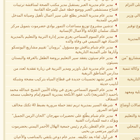
لى التزام
مدير عام مديرية العبر يستقبل مدير مكتب الصحة لمناقشة ترتيبات
افتتاح مستشفى العبر ووضع خطة عمل للمرحلة القادمة
الي وزير
مدير عام مديرية الشحر يطلع على سير أعمال تأهيل وصيانة المدخل
الغربي للمدينة
ع توفير
تدشين مشروع توزيع مساعدات التمور بوادي حضرموت بتمويل مركز
الملك سلمان للإغاثة والأعمال الإنسانية
مدير عام السوم السماحي يعزي مدير إدارة التربية والتعليم بالمديرية
المديرية
الاستاذ فهد التميمي في وفاة والده
مدير عام شبام يناقش مع مسؤول "برومان" تقييم مشاريع اليونسكو
وآثارها على المدينة التاريخية
 مشاريع "من
مدير عام سيئون يتفقد سير التعليم بروضة الطفل بالغرفة والبستان
بسيئون
كالة تنمية
مدير عام مديرية غيل باوزير ومدير التربية في زيارة تفقدية لعدد من
مدارس المناطق الريفية
تاريخية
العبر تشهد تحسينات جديدة في قطاع المياه بتركيب مضخة وشبكة
أنابيب حديثة
مدير عام السوم السماحي يعزي في وفاة الأمين الشيخ عبدالله محمد
لية ومعهد
باحميد ( الشريعة) نائب عقود الأنكحة بمديرية السوم إمام وخطيب مسجد
السقاف
صالات أوضاع
شرطة السير بمديرية تريم تنفذ حملة مرورية بضبط 40 تكتك مخالف
لقواعد المرور
 والتعليم
مدير عام شبام يطّلع على تحضيرات مهرجان "الحان الزمن الجميل"
ويؤكد دعمه للمبادرات الفنية
 المحلي
مدير عام القطن يكرم رئيس جمعية الهلال الأحمر اليمني بحضرموت
الدكتور مرتضى بن يحيى
في أول لقاء بعد تكليفه.. مدير عام دوعن يلتقي بالمناصب والأعيان