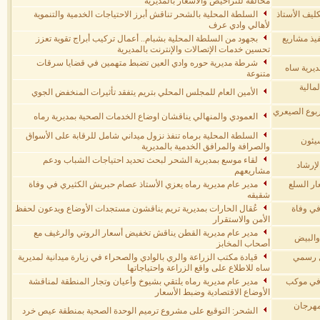
مخالفة للتراخيص والأسعار بالمديرية
ليف الأستاذ
السلطة المحلية بالشحر تناقش أبرز الاحتياجات الخدمية والتنموية
لأهالي وادي عرف
فيذ مشاريع
بجهود من السلطة المحلية بشبام.. أعمال تركيب أبراج تقوية تعزز
تحسين خدمات الإتصالات والإنترنت بالمديرية
شرطة مديرية حوره وادي العين تضبط متهمين في قضايا سرقات
يرية ساه
متنوعة
مالية
الأمين العام للمجلس المحلي بتريم يتفقد تأثيرات المنخفض الجوي
ربوع الصيعري
العمودي والمنهالي يناقشان اوضاع الخدمات الصحية بمديرية رماه
السلطة المحلية برماه تنفذ نزول ميداني شامل للرقابة على الأسواق
يئون
والصرافة والمرافق الخدمية بالمديرية
لقاء موسع بمديرية الشحر لبحث تحديد احتياجات الشباب ودعم
لإرشاد
مشاريعهم
ر السلع
مدير عام مديرية رماه يعزي الأستاذ عصام حبريش الكثيري في وفاة
شقيقه
في وفاة
عُقال الحارات بمديرية تريم يناقشون مستجدات الأوضاع ويدعون لحفظ
الأمن والاستقرار
مدير عام مديرية القطن يناقش تخفيض أسعار الروتي والرغيف مع
والبيض
أصحاب المخابز
ل رسمي
قيادة مكتب الزراعة والري بالوادي والصحراء في زيارة ميدانية لمديرية
ساه للاطلاع على واقع الزراعة واحتياجاتها
د في موكب
مدير عام مديرية رماه يلتقي بشيوخ وأعيان وتجار المنطقة لمناقشة
الأوضاع الاقتصادية وضبط الأسعار
مهرجان
الشحر: التوقيع على مشروع ترميم الوحدة الصحية بمنطقة عيص خرد