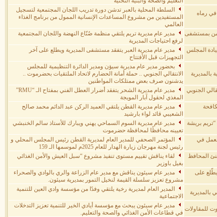
التعليم والصحة والبنية التحتية
السلطة المحلية بالعبر تدشن دورة تدريب اللجان المجتمعية لتسجيل
 في رماه
المستفيدين من مشروع المساعدات الإنسانية الممول من برنامج الغذاء
العالمي
ليمن بمستشفى
مدير عام مديرية تريم يلتقي منظمة صُنّاع النهضة واللجان المجتمعية
لرفع احتياجات المديرية
قيادة المجلس
مدير عام مديرية العبر يتفقد مستشفى المديرية ويطلع على آخر
التجهيزات قبل الأفتتاح
بحضور مدير عام مديرية سيؤن ومدير الدائرة التنظيمية للمجلس
ة بالمديرية
الانتقالي الجنوبي .. حملة أمانة الحضارم لاتحاد الملتقيات بحضرموت ..
يدشنون صرف بعض ممتلكات المواطنين
الي الجنوبي
مدير عام مديرية الشحر يتفقد أضرار العطل الفني بمفتاح الـ “RMU”
المغذي لحقول آبار المويجة
كافحة
مدير عام مديرية القطن يلتقي العميد الركن عبد الدائم محمد صالح
الشعيبي قائد لواء بارشيد
“تريم بريشة
مدير عام مديرية السوم السماحي يهني ويبارك للأستاذ سالم الخنبشي
تعيينه محافظًا لمحافظة حضرموت
العمل في
المؤتمر الصحفي للمدير العام لمديرية القطن رئيس المجلس المحلي و
رئيس لجنة مهرجان زيارة الهدار للعام 2025م لموسمها الـ 159
هنئ المحافظ
لقاء يناقش تقييم مستوى تنفيذ مشروع “سبل العيش والأمن الغذائي
بغيل باوزير
طّلع على
مدير عام سيئون يناقش مع مدير عام الزراعة والري بالوادي والصحراء
مشروع تعزيز سلسلة القيمة لنخيل التمور بمديرية سيئون.
المدير العام لمديرية رخية يلتقي وفدًا من مؤسسة وادي العين للتنمية
ي بالمديرية
الاجتماعية
مدير عام سيئون يبحث مع مؤسسة أيادي الخير للتنمية تعزيز التدخلات
وت للمقاولات
في قطاعات الأمن الغذائي والصحة والتعليم.