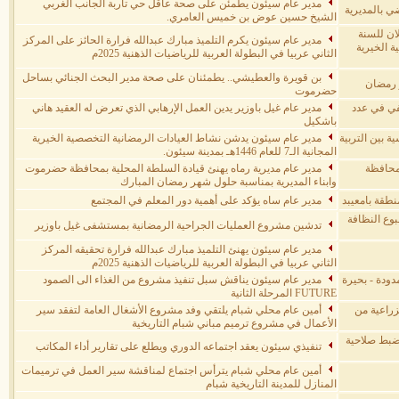
مدير عام سيئون يطمئن على صحة عاقل حي تاربة الجانب الغربي
ضي بالمديرية
الشيخ حسين عوض بن خميس العامري.
ان للسنة
مدير عام سيئون يكرم التلميذ مبارك عبدالله فرارة الحائز على المركز
ة الخيرية
الثاني عربيا في البطولة العربية للرياضيات الذهنية 2025م
بن قويرة والعطيشي.. يطمئنان على صحة مدير البحث الجنائي بساحل
 رمضان
حضرموت
في في عدد
مدير عام غيل باوزير يدين العمل الإرهابي الذي تعرض له العقيد هاني
باشكيل
 بين التربية
مدير عام سيئون يدشن نشاط العيادات الرمضانية التخصصية الخيرية
المجانية الـ7 للعام 1446هـ بمدينة سيئون.
بمحافظة
مدير عام مديرية رماه يهنئ قيادة السلطة المحلية بمحافظة حضرموت
وابناء المديرية بمناسبة حلول شهر رمضان المبارك
نطقة بامعيبد
مدير عام ساه يؤكد على أهمية دور المعلم في المجتمع
بوع النظافة
تدشين مشروع العمليات الجراحية الرمضانية بمستشفى غيل باوزير
مدير عام سيئون يهنئ التلميذ مبارك عبدالله فرارة تحقيقه المركز
الثاني عربيا في البطولة العربية للرياضيات الذهنية 2025م
ودة - بحيرة
مدير عام سيئون يناقش سبل تنفيذ مشروع من الغذاء الى الصمود
FUTURE المرحلة الثانية
زراعية من
أمين عام محلي شبام يلتقي وفد مشروع الأشغال العامة لتفقد سير
الأعمال في مشروع ترميم مباني شبام التاريخية
وضبط صلاحية
تنفيذي سيئون يعقد اجتماعه الدوري ويطلع على تقارير أداء المكاتب
أمين عام محلي شبام يترأس اجتماع لمناقشة سير العمل في ترميمات
المنازل للمدينة التاريخية شبام