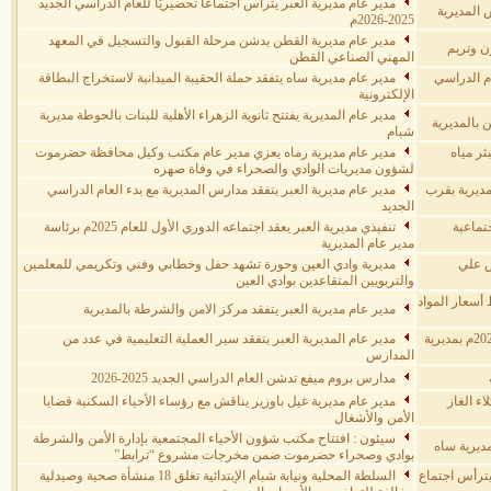
مدير عام مديرية العبر يترأس اجتماعًا تحضيريًا للعام الدراسي الجديد
 المديرية
2025-2026م
مدير عام مديرية القطن يدشن مرحلة القبول والتسجيل في المعهد
 وتريم
المهني الصناعي القطن
م الدراسي
مدير عام مديرية ساه يتفقد حملة الحقيبة الميدانية لاستخراج البطاقة
الإلكترونية
مدير عام المديرية يفتتح ثانوية الزهراء الأهلية للبنات بالحوطة مديرية
 بالمديرية
شبام
ر مياه
مدير عام مديرية رماه يعزي مدير عام مكتب وكيل محافظة حضرموت
لشؤون مديريات الوادي والصحراء في وفاة صهره
مديرية بقرب
مدير عام مديرية العبر يتفقد مدارس المديرية مع بدء العام الدراسي
الجديد
تماعية
تنفيذي مديرية العبر يعقد اجتماعه الدوري الأول للعام 2025م برئاسة
مدير عام المديرية
س علي
مديرية وادي العين وحورة تشهد حفل وخطابي وفني وتكريمي للمعلمين
والتربويين المتقاعدين بوادي العين
 أسعار المواد
مدير عام مديرية العبر يتفقد مركز الامن والشرطة بالمديرية
مدير عام مديرية تريم يدشن العام الدراسي الجديد 2025-2026م بمديرية
مدير عام المديرية العبر يتفقد سير العملية التعليمية في عدد من
المدارس
مدارس بروم ميفع تدشن العام الدراسي الجديد 2025-2026
اء الغاز
مدير عام مديرية غيل باوزير يناقش مع رؤساء الأحياء السكنية قضايا
الأمن والأشغال
سيئون : افتتاح مكتب شؤون الأحياء المجتمعية بإدارة الأمن والشرطة
مديرية ساه
بوادي وصحراء حضرموت ضمن مخرجات مشروع “ترابط”
يترأس اجتماع
السلطة المحلية ونيابة شبام الإبتدائية تغلق 18 منشأة صحية وصيدلية