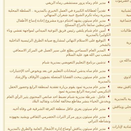
دي حضرموت
مدير عام رماه يزور مستشفى رماه الريفي
شبابية
تقديراً لعطائاته الكبيرة في العمل الخيري بالمديرية .. السلطة المحلية
سية
بمديرية رماه تكرم الشيخ عبيد شعران المنهالي
جتماعية
مدير عام سيئون يشهد اختتام دورة مشروع إعادة إدماج الأطفال
المرتبطين سابقا بالنزاع المسلح.
طالبات
أمين عام شبام يلتقي رئيس فريق التوعية الميداني لمواجهة تفشي وباء
الكوليرا بالمديرية
التوقيع على الاستلام النهائي لمشاريع صيانة الطرق الرئيسية الداخلية
رية
بالشحر
المدير العام السماحي يطلع على سير العمل في المركز الاسعافي
لشعب نبي الله هود عليه السلام
الله بن
تدشين برنامج التعليم التعويضي بمديرية شبام
مدير عام ساه يدشن امتحانات التعليم عن بعد ويخوض أحد الإختبارات
لذوي
مدير عام سيئون يبحث القضايا المتصلة بشؤون الأوقاف والإرشاد
بالمديرية
ناقش معه
مدير عام مديرية ثمود يقوم بزيارة تفقدية لمنطقة الرايغ وحضور الحفل
التكريمي لمدرسة الرايغ بمديرية ثمود
عاجل : شرطة مديرية شبام تضبط احد صانعي المحتوى يثير الرأي العام
ة بالمديرية
ويخدش الحياء بنشر مقاطع مخالفة لعادات وتقاليد البلاد
محلي ويناقش
مدير عام سيئون يعزي عاقل منطقة الغرفة الشرقية في وفاة أخيه.
مدير عام سيئون يزور مركز التراث الحضرمي الثقافي ويشيد بجهوده
ل
ونشاطه التراثي
ادية لإدارات
مدير عام سيئون يناقش أوضاع إدارة الأشغال العامة والطرق بالمديرية