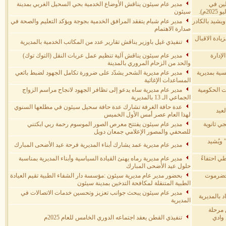
لين في
مدير عام سيئون يناقش الأوضاع الخدمية بحي السحيل الغربي بمدينة
م).
سيئون
يشيد بالكادر
مدير عام شبام يتفقد المرافق الخدمية بجوجة ويؤكد التعليم والصحة في
صدارة الاهتمام
ادة الاقبال
تنفيذي غيل باوزير يناقش تقارير عدد من المكاتب الخدمية بالمديرية
لإدارة
مدير عام سيئون يناقش آلية تنظيم عمل عربات النقل (التوك توك)
والحد من الزحام المروري بالمدينة
ية بمديرية
مدير عام مديرية الشحر يشدّد على ضرورة تكامل الجهود لضبط بائعي
المساعدات الإغاثية
ت الحكومية
مدير عام مديرية ساه يدعو إلى تظافر الجهود لانجاح مراسم الزواج
الجماعي الـ 13 بالمديرية
عدة حافة الغرفة تشارك عدة حافة سحيل سيئون في مطلعها السنوي
عيد
لهذا العام عصر أمس الأول الخميس
ي ثانوية
مدير عام سيئون يفتتح معرص الصور الموسوم رحمة ربي ابكتني
للصحفي والمصور الإعلامي جمعان دويل
ويُشيد
مدير عام مديرية عمد يشارك أبناء المديرية فرحة عيد الأضحى المبارك
ي احتفاءً
مدير عام مديرية رماه يهنئ القيادة السياسية وأبناء المديرية بمناسبة
حلول عيد الأضحى المبارك
 حضرموت
بحضور مدير عام مديرية سيئون :مؤسسة دار الشفاء الطبية تقيم العيادة
الطبية المتنقلة لمكافحة التدخين بمدينة سيئون
مدير عام سيئون يبحث جوانب تعزيز وتحسين خدمات الاتصالات في
 بالمديرية
المديرية
 مرحلة
وادي
تنفيذي القطن يعقد اجتماعه الدوري الخامس للعام 2025م