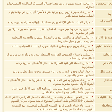
لتجار بتخفيض
اللجنة الأمنية بمديرية تريم تعقد اجتماعًا استثنائيًا لمناقشة المستجدات
الطارئة
مدير عام مديرية تريم يرفع برقية عزاء لأسرة آل يادين في وفاة ابنهم
وية
الشاب محمد سعيد يادين
واطنين في
مركز الملك سلمان للإغاثة يوزع مساعدات إيوائية طارئة بمديرية رماه
السنوية
تشييع رسمي وشعبي مهيب لجثمان الفقيد المقدم أحمد بن مبارك بن
غانم في مديرية رخية
ندوق الإدارة
الوكيل العامري يناقش عدد من القضايا التنموية والخدمية المتعلقة
بمديرية سيئون وسبل تطويرها
كأداة لتعليم
مدير عام بروم ميفع يدشن فعاليات مهرجان البلدة السياحي الثالث
بالمديرية
العامة
تسليم واستلام الصفوف الدراسية المتنقلة بمديرية رماه بدعم من مركز
الملك سلمان للإغاثة
خلات في
تدشين الحملة الوطنية الطارئة ضد شلل الأطفال بمديرية رماه
الصحراوية
ا ينطلقون لتحصين أكثر من 9700 طفل ضد شلل
خلال لقائه وفد وزاري .. مدير عام سيئون يبحث سبل تطوير ودعم
القطاع الصحي بالمديرية
لأطفال
مدير عام سيئون يدشن الحملة الوطنية الاحترازية ضد شلل الأطفال -
الجولة الأولى بعموم مديرية سيئون
مدير عام سيئون يطلع على سير البرنامج التدريبي الأول في إعداد
ه
وتصميم الألعاب التربوية والتعليمية للأطفال.
ي) لطالبات
المدير العام السماحي يتفقد سير امتحانات الفصل الدراسي الثاني للعام
الجامعي 2025/2024م كلية التعليم المفتوح جامعة سيؤن بمركز السوم
لمحافظة
مدير عام شبام يلتقي فريق المسح الميداني لمؤسسة نهد التنموية
لتقييم احتياجات المديرية في القطاعات الخدمية