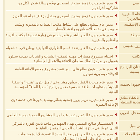
ريمي
مدير عام مديرية زمخ ومنوخ الصيعري يوجّه رسالة شكر لكل من
شاركهم أفراحهم
ام المديرية
مدير عام مديرية زمخ ومنوخ الصيعري يحتفل بزفاف نجله عبدالعزيز
العزيز”
الإسفلتية
مدير عام سيئون يطلع على نشاط مكتب الصناعة بالمديرية ويشيد
بجهوده في ضبط الأسواق ومراقبة الأسعار.
لحوطة
مدير عام مديرية العبر الشيخ عامر بلفنخ في زيارة تفقدية لمكتب التربية
والتعليم بالمديرية
روع تعليمي
مدير عام مديرية العبر يتفقد قسم الطوارئ التوليدية ويعلن قرب تشغيله
مكاتب
اختتام مشروع مسارات مهنية لتمكين الشباب والشابات بمدينة سيئون
بتمويل من مركز الملك سلمان للإغاثة والأعمال الإنسانية.
نان البرنامج
مدير عام سيئون يطلع على سير تنفيذ مشروع مجمع الأمانة العامة
ي في كهرباء السيارات ضمن برنامج (مهنتي بين يدي9) بمدينة
للأوقاف بمديرية سيئون.
مدير عام مديرية القطن يدشّن مشروعي تأهيل بئري “هينن” و“سقيا
هود الخدمية
البادية” بمنظومات طاقة شمسية ضمن برنامج “سقيا الماء” لمؤسسة
البادية
العقاد ..نادي
مدير عام مديرية تريم يزور جمعية بصائر ويشيد بدورها في خدمة ذوي
يادة السلطه
الإعاقة البصرية
لمدخل الغربي
مدير عام مديرية الشحر يتفقد عددا من المشاريع الخدمية بمدينة الحامي
المستشار صالح التميمي يهنئ المهندس ماجد يادين لفوزه بالمركز
ن نبيل
الثاني عربيًا في جائزة الشباب العربي المتميز بالقاهرة
حصر المحلات
مدير عام مديرية العبر يزور مقر الوحدة التنفيذية لإدارة مخيمات
النازحين ويطّلع على أوضاع المخيمات