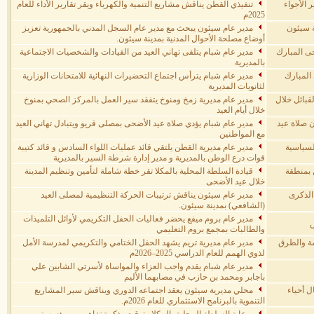
 الأجواء
تنفيذي القطن يناقش مشاريع التنمية والكهرباء ويقر تقارير الأداء للعام
2025م
ة سيئون
مدير عام سيئون يبحث مع مدير عام السجل المدني بالجمهورية تعزيز
أوضاع مصلحة الأحوال المدنية بمدينة سيئون.
حى المبارك
مدير عام شبام يتلقى تهاني العيد من القيادات والشخصيات الاجتماعية
بالمديرية
 المبارك
مدير عام شبام يترأس اجتماع التحضيرات النهائية للامتحانات الوزارية
لثانويات المديرية
قبائل خلال
مدير عام مديرية زمخ ومنوخ يتفقد سير العمل بالمركز الصحي بمنوخ
خلال أيام العيد
ن صلاة عيد
مدير عام شبام يؤدي صلاة عيد الأضحى بمصلى قريو ويتبادل تهاني العيد
مع المواطنين
السياسية
مدير عام مديرية القطن يلتقي قائد عمليات اللواء السادس و قائد كتيبة
قوات درع الوطن بالمديرية و مدير إدارة شرطة السير بالمديرية
 بمنطقة
قيادة السلطة المحلية بالمكلا تقر خطة شاملة لتأمين وتنظيم المدينة
خلال عيد الأضحى
 الذكرى
مدير عام سيئون يناقش ترتيبات الحركة التنظيمية لمصلى العيد
(الشافعي) بمدينة سيئون.
مدير عام بروم ميفع يحضر فعاليات الحفل التكريمي لأوائل التلميذات
ض
والطالبات بمجمع بروم التعليمي
مة والطرق
مدير عام مديرية تريم يشهد الحفل الختامي والتكريمي لمدرسة الأمل
لذوي الهمم للعام الدراسي 2025–2026م
مدير عام شبام يقدم واجب العزاء والمواساة لأسرتي الشابين علي
باجابر ومحمد بن حازب في مصابهما الأليم
ل أحياء
محلي مديرية سيئون يعقد اجتماعه الدوري ويناقش سير المشاريع
التنموية بالبرنامج الاستثماري للعام 2026م.