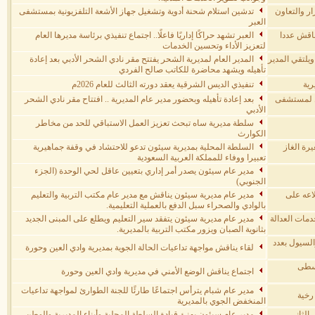
ار والتعاون
تدشين استلام شحنة أدوية وتشغيل جهاز الأشعة التلفزيونية بمستشفى
العبر
ناقش عددا
العبر تشهد حراكًا إداريًا فاعلًا.. اجتماع تنفيذي برئاسة مديرها العام
لتعزيز الأداء وتحسين الخدمات
يلتقي المدير
المدير العام لمديرية الشحر يفتتح مقر نادي الشحر الأدبي بعد إعادة
تأهيله ويشهد محاضرة للكاتب صالح الفردي
رية
تنفيذي الديس الشرقية يعقد دورته الثالث للعام 2026م
ل لمستشفى
بعد إعادة تأهيله وبحضور مدير عام المديرية .. افتتاح مقر نادي الشحر
الأدبي
سلطة مديرية ساه تبحث تعزيز العمل الاستباقي للحد من مخاطر
الكوارث
رة الغاز
السلطة المحلية بمديرية سيئون تدعو للاحتشاد في وقفة جماهيرية
تعبيرا ووفاء للمملكة العربية السعودية
مدير عام سيئون يصدر أمر إداري بتعيين عاقل لحي الوحدة (الجزء
الجنوبي)
اعه على
مدير عام مديرية سيئون يناقش مع مدير عام مكتب التربية والتعليم
بالوادي والصحراء سبل الدفع بالعملية التعليمية.
دمات العدالة
مدير عام مديرية سيئون يتفقد سير التعليم ويطلع على المبنى الجديد
بثانوية الصبان ويزور مكتب التربية بالمديرية.
السيول بعدد
لقاء يناقش مواجهة تداعيات الحالة الجوية بمديرية وادي العين وحورة
وسطى
اجتماع يناقش الوضع الأمني في مديرية وادي العين وحورة
مدير عام شبام يترأس اجتماعًا طارئًا للجنة الطوارئ لمواجهة تداعيات
رخية
المنخفض الجوي بالمديرية
الثاني
مدير عام سيئون يهنئ قيادة السلطة المحلية وأبناء المديرية والوطن