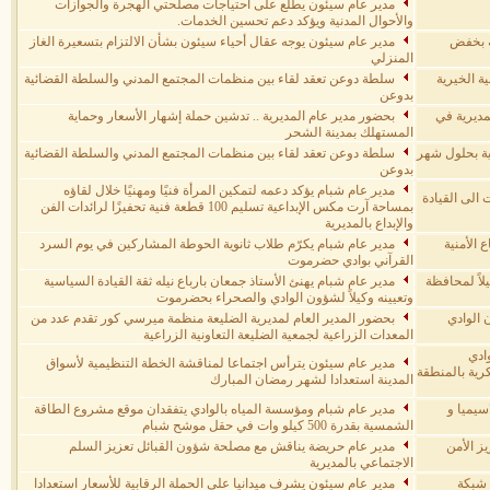
مدير عام سيئون يطلع على احتياجات مصلحتي الهجرة والجوازات
والأحوال المدنية ويؤكد دعم تحسين الخدمات.
ية بخفض
مدير عام سيئون يوجه عقال أحياء سيئون بشأن الالتزام بتسعيرة الغاز
المنزلي
ة الخيرية
سلطة دوعن تعقد لقاء بين منظمات المجتمع المدني والسلطة القضائية
بدوعن
مديرية في
بحضور مدير عام المديرية .. تدشين حملة إشهار الأسعار وحماية
المستهلك بمدينة الشحر
ية بحلول شهر
سلطة دوعن تعقد لقاء بين منظمات المجتمع المدني والسلطة القضائية
بدوعن
مدير عام شبام يؤكد دعمه لتمكين المرأة فنيًا ومهنيًا خلال لقاؤه
 الى القيادة
بمساحة آرت مكس الإبداعية تسليم 100 قطعة فنية تحفيزًا لرائدات الفن
والإبداع بالمديرية
ع الأمنية
مدير عام شبام يكرّم طلاب ثانوية الحوطة المشاركين في يوم السرد
القرآني بوادي حضرموت
لاً لمحافظة
مدير عام شبام يهنئ الأستاذ جمعان بارباع نيله ثقة القيادة السياسية
وتعيينه وكيلاً لشؤون الوادي والصحراء بحضرموت
الوادي
بحضور المدير العام لمديرية الضليعة منظمة ميرسي كور تقدم عدد من
المعدات الزراعية لجمعية الضليعة التعاونية الزراعية
ادي
مدير عام سيئون يترأس اجتماعا لمناقشة الخطة التنظيمية لأسواق
رية بالمنطقة
المدينة استعدادا لشهر رمضان المبارك
سيميا و
مدير عام شبام ومؤسسة المياه بالوادي يتفقدان موقع مشروع الطاقة
الشمسية بقدرة 500 كيلو وات في حقل موشح شبام
ز الأمن
مدير عام حريضة يناقش مع مصلحة شؤون القبائل تعزيز السلم
الاجتماعي بالمديرية
 شبكة
مدير عام سيئون يشرف ميدانيا على الحملة الرقابية للأسعار استعدادا