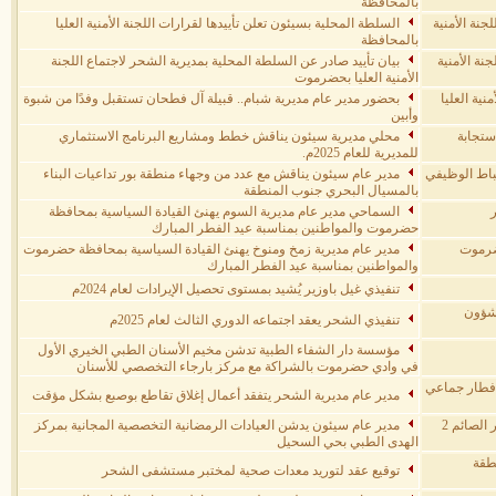
بالمحافظة
جنة الأمنية
السلطة المحلية بسيئون تعلن تأييدها لقرارات اللجنة الأمنية العليا
بالمحافظة
نة الأمنية
بيان تأييد صادر عن السلطة المحلية بمديرية الشحر لاجتماع اللجنة
الأمنية العليا بحضرموت
نية العليا
بحضور مدير عام مديرية شبام.. قبيلة آل فطحان تستقبل وفدًا من شبوة
وأبين
ستجابة
محلي مديرية سيئون يناقش خطط ومشاريع البرنامج الاستثماري
للمديرية للعام 2025م.
باط الوظيفي
مدير عام سيئون يناقش مع عدد من وجهاء منطقة بور تداعيات البناء
بالمسيال البحري جنوب المنطقة
السماحي مدير عام مديرية السوم يهنئ القيادة السياسية بمحافظة
حضرموت والمواطنين بمناسبة عيد الفطر المبارك
حضرموت
مدير عام مديرية زمخ ومنوخ يهنئ القيادة السياسية بمحافظة حضرموت
والمواطنين بمناسبة عيد الفطر المبارك
تنفيذي غيل باوزير يُشيد بمستوى تحصيل الإيرادات لعام 2024م
لشؤون
تنفيذي الشحر يعقد اجتماعه الدوري الثالث لعام 2025م
مؤسسة دار الشفاء الطبية تدشن مخيم الأسنان الطبي الخيري الأول
في وادي حضرموت بالشراكة مع مركز بارجاء التخصصي للأسنان
 إفطار جماعي
مدير عام مديرية الشحر يتفقد أعمال إغلاق تقاطع بوصبع بشكل مؤقت
بدعم وحضور رسمي وشعبي بالشحر مبادرة «سفرة إفطار الصائم 2
مدير عام سيئون يدشن العيادات الرمضانية التخصصية المجانية بمركز
الهدى الطبي بحي السحيل
طقة
توقيع عقد لتوريد معدات صحية لمختبر مستشفى الشحر