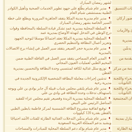
لشهر رمضان المبارك
ات التنسيق
مدير عام شبام يطّلع على جهود تطوير الخدمات الصحية وتأهيل الكوادر
الطبية بمستشفى شبام العام
رته الاعتيادية الأولى للعام 2026م بحضور أركان
مدير عام مديرية مدينة المكلا يتفقد الجاهزية المرورية ويطلع على خطة
السير الخاصة بشهر رمضان المبارك
السلطة المحلية بمديرية عمد تشكر قيادة السلطة بالمحافظة وقوات
ئ والأزمات
درع الوطن في التدخل لتهدئة الأوضاع بمديرية عمد
السلطة المحلية بمديرية المكلا تعقد اجتماعًا موسعًا لتوحيد الجهود
مديرية
وتعزيز أعمال النظافة والتنظيم الحضري
يدشّن
مدير عام مديرية حجر الصيعر يتفقد سير العمل في إنشاء برج الاتصالات
بالمديرية
مقدمة من
المدير العام السماحي يتفقد سير العمل في القافلة الطبية ضمن
المخيم الطبي لعمليات العيون المجاني
300) سلة غذائية مقدمة من مركز
توزيع سلل غذائية لكافة لمنتسبي وحدة النظافة والتحسين بمديرية
القطن
حراء واللجنة
تدشين إجراءات معاملة البطاقة الشخصية الإلكترونية الجديدة في
الثانويات
مديرية رخية
حراء واللجنة
مدير عام شبام يلتقي مجلس شباب قبيلة آل جابر بوادي بن علي ويوجه
الثانويات
باستهداف تدخلات وحدة النظافة في وادي بن علي
ان المجتمعية
السلطة المحلية بمديرية الريدة وقصيعر تقيم مجلس عزاء للفقيد
المناضل الرئيس علي البيض
توقيع اتفاقية مشروع الطاقة الشمسية لمركز فاطمة بابطين الطبي
بالقطن بقدرة 120 كيلووات
نازل بمدينة
مدير عام شبام يدشّن التدخلات الغذائية الطارئة للفئات الأشد احتياجًا
ويشيد بدعم المملكة العربية السعودية
ة الطارئة
مدير عام شبام يؤكد دعم السلطة المحلية للمبادرات والمساحات