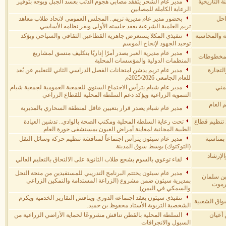
 GIS” لتوثيق المدينة التاريخية
مدير عام الشحر يتفقد مصابي هجوم الذئب بعسد الجبل ويوجه بتوفير
الرعاية الكاملة للمصابين
احل
بحضور مدير عام مديرية تريم.. المجلس العمومي لاتحاد طلاب معاهد
تريم العلمية الشرعية يعقد جلسته الأولى ويقر نظامه الأساسي
ة والمحاسبة
تنفيذي المكلا يستعرض جاهزية القطاعين الثقافي والسياحي ويؤكد
توحيد الجهود لإنجاح الموسم
مدير عام مديرية العبر يصدر أمرًا إداريًا بتكليف منسق لمشاريع
للمخطوطات
المنظمات الدولية والمؤسسات المحلية
التجارة
مدير عام تريم يدشن امتحانات الفصل الدراسي الثاني للتعليم عن بُعد
للعام الجامعي 2025/2026م
مني
مدير عام شبام يترأس الاجتماع السنوي للجمعية العمومية لجمعية شبام
التنموية الزراعية ويؤكد دعم السلطة المحلية للقطاع الزراعي
 العام
مدير عام شبام يصدر قرار بتعيين عاقل لمنطقة السحاري بالمديرية
ع تنظيم قطاع
​تحت رعاية السلطة المحلية ومكتب الصحة بالوادي.. تدشين العيادة
الطبية المجانية لمعاينة أمراض العيون بمستشفى حورة العام
بمناسبة
مدير عام سيئون يترأس اجتماعاً لمناقشة تنظيم حركة وسائل النقل
(التوكتوك) بوسط سوق المدينة
لإرشاد
لقاء توعوي بالسوم يشجع طلاب الثانوية على الالتحاق بالتعليم العالي
مدير عام سيئون يختتم البرنامج التدريبي للمستفيدين من منحة النحل
بن سلمان
بمديرية سيئون ضمن مشروع (الزراعة المستدامة والتمكين الزراعي
ضرموت
والسمكي في اليمن).
تنفيذي سيئون يعقد اجتماعه الدوري ويناقش التقارير الخدمية ويكرم
سواق الشعبية
الشخصية التربوية الأستاذ محفوظ بن حميد.
 أعيان
السلطة المحلية بالقطن تناقش مشروعًا لحماية الأراضي الزراعية من
السيول والانجرافات