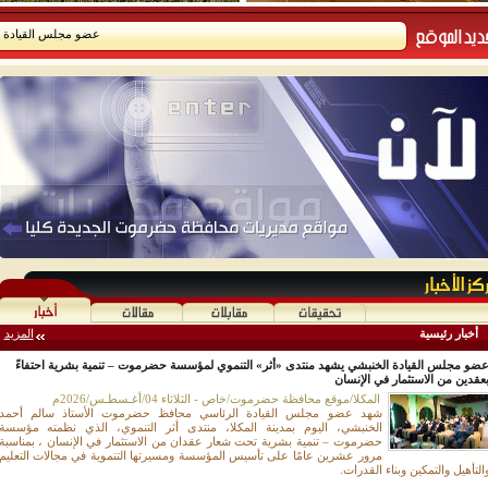
عضو مجلس القيادة الخن
أخبار رئيسية
المزيد
ضو مجلس القيادة الخنبشي يشهد منتدى «أثر» التنموي لمؤسسة حضرموت – تنمية بشرية احتفاءً
عقدين من الاستثمار في الإنسان
المكلا/موقع محافظة حضرموت/خاص - الثلاثاء 04/أغـسطـس/2026م
شهد عضو مجلس القيادة الرئاسي محافظ حضرموت الأستاذ سالم أحمد
الخنبشي، اليوم بمدينة المكلا، منتدى أثر التنموي، الذي نظمته مؤسسة
حضرموت – تنمية بشرية تحت شعار عقدان من الاستثمار في الإنسان ، بمناسبة
مرور عشرين عامًا على تأسيس المؤسسة ومسيرتها التنموية في مجالات التعليم
التأهيل والتمكين وبناء القدرات.