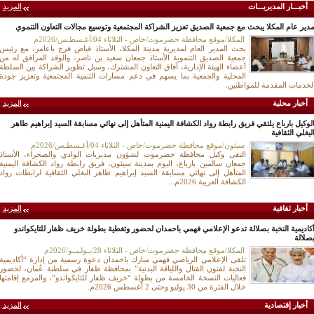
أخبـــار المديريـــات
المزيد
دير عام المكلا يبحث مع جمعية الصديق تعزيز الشراكة المجتمعية وتوسيع مجالات التعاون التنموي
المكلا/موقع محافظة حضرموت/خاص - الثلاثاء 04/أغـسطـس/2026م
بحث المدير العام لمديرية مدينة المكلا، الأستاذ فياض فرج باعامر، مع رئيس
جمعية الصديق التنموية الأستاذ جمعان سعيد بن ناصر، والوفد المرافق له من
أعضاء الهيئة الإدارية، آفاق التعاون المشترك، وسبل تطوير الشراكة بين السلطة
المحلية والجمعية بما يسهم في دعم مسارات التنمية المجتمعية وتعزيز جودة
لخدمات المقدمة للمواطنين.
أخبار محلية
المزيد
لوكيل بارباع يلتقي فريق رابطة رواد الكشافة اليمنية المتأهل إلى نهائي مسابقة السيد إبراهيم طاهر
لبغلي الثقافية
سيئون/موقع محافظة حضرموت/خاص - الثلاثاء 04/أغـسطـس/2026م
التقى وكيل محافظة حضرموت لشؤون مديريات الوادي والصحراء، الأستاذ
جمعان سالمين بارباع، اليوم بمدينة سيئون، فريق رابطة رواد الكشافة اليمنية
المتأهل إلى نهائي مسابقة السيد إبراهيم طاهر البغلي الثقافية لرابطات رواد
الكشافة العربية 2026م...
أخبار ثقافية
المزيد
كاديمية النخبة بصلالة تدعو الإعلامي فهمي باحمدان لحضور وتغطية بطولة خريف ظفار للتايكواندو
صلالة
المكلا/موقع محافظة حضرموت/خاص - الثلاثاء 28/يـولـيــو/2026م
تلقى الإعلامي الرياضي فهمي مبارك باحمدان دعوة رسمية من إدارة “أكاديمية
النخبة لفنون القتال واللياقة البدنية” بمحافظة ظفار في سلطنة عُمان، لحضور
فعاليات النسخة الخامسة من بطولة “خريف ظفار للتايكواندو”، والمزمع إقامتها
خلال الفترة من 30 يوليو وحتى 2 أغسطس 2026م.
أخبار إقتصادية
المزيد