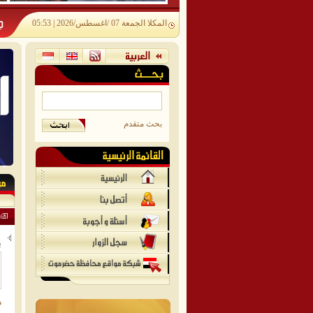
المكلا الجمعة 07 /اغسطس/2026 | 05:53
بحث متقدم
ع
ب
و