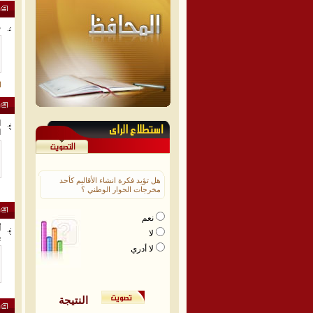
م
ا
ا
ا
هل تؤيد فكرة انشاء الأقاليم كأحد
مخرجات الحوار الوطني ؟
نعم
أ
لا
ب
لا أدري
النتيجة